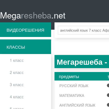
Mega
resheba
.net
ВИДЕОРЕШЕНИЯ
КЛАССЫ
Мегарешеба -
1 класс
2 класс
предметы
3 класс
РУССКИЙ ЯЗЫК
МАТЕМАТИКА
4 класс
АНГЛИЙСКИЙ ЯЗЫК
5 класс