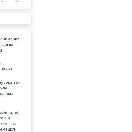
понимание
альным
и
е,
 языка.
еуроки вам
азию
лненные
м
жений, то
сам и
ритмы по
немецкий