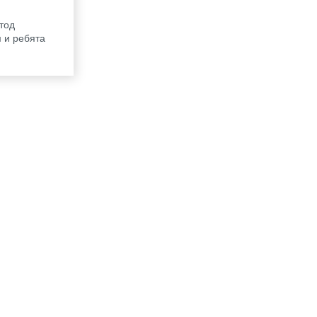
тод
 и ребята