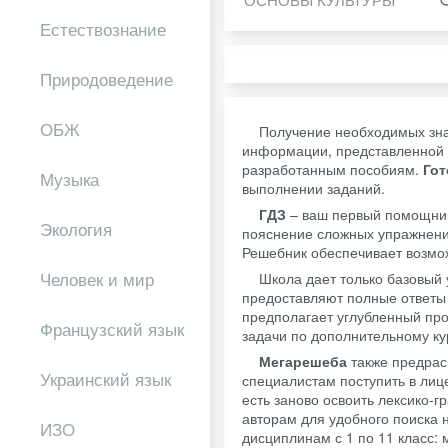
Естествознание
Природоведение
ОБЖ
Получение необходимых зна
информации, представленной 
разработанным пособиям.
Го
Музыка
выполнении заданий.
ГДЗ
– ваш первый помощник 
Экология
пояснение сложных упражнений
Решебник обеспечивает возмож
Человек и мир
Школа дает только базовый 
предоставляют полные ответы 
предполагает углубленный пр
Французский язык
задачи по дополнительному ку
Мегарешеба
также предрас
Украинский язык
специалистам поступить в лиц
есть заново освоить лексико-
авторам для удобного поиска
ИЗО
дисциплинам с 1 по 11 класс: 