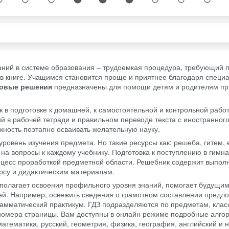
ний в системе образования – трудоемкая процедура, требующий 
в книге. Учащимся становится проще и приятнее благодаря специ
товые решения
предназначены для помощи детям и родителям пр
в подготовке к домашней, к самостоятельной и контрольной работ
 в рабочей тетради и правильном переводе текста с иностранного
ность поэтапно осваивать желательную науку.
уровень изучения предмета. Но такие ресурсы как: решеба, гитем, 
на вопросы к каждому учебнику. Подготовка к поступлению в гимн
оцесс проработкой предметной области. Решебник содержит выпо
рсу и дидактическим материалам.
полагает освоения профильного уровня знаний, помогает будущи
ей. Например, освежить сведения о грамотном составлении предло
грамматический практикум. ГДЗ подразделяются по предметам, клас
 номера страницы. Вам доступны в онлайн режиме подробные алго
математика, русский, геометрия, физика, география, английский и 