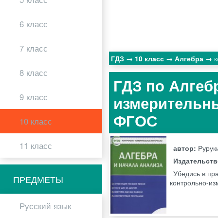
6 класс
7 класс
ГДЗ
10 класс
Алгебра
к
8 класс
ГДЗ по Алгебр
9 класс
измерительны
ФГОС
10 класс
11 класс
автор:
Руруки
Издательст
Убедись в пра
ПРЕДМЕТЫ
контрольно-из
Русский язык