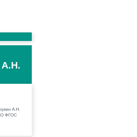
А.Н.
рукин А.Н.
АКО ФГОС