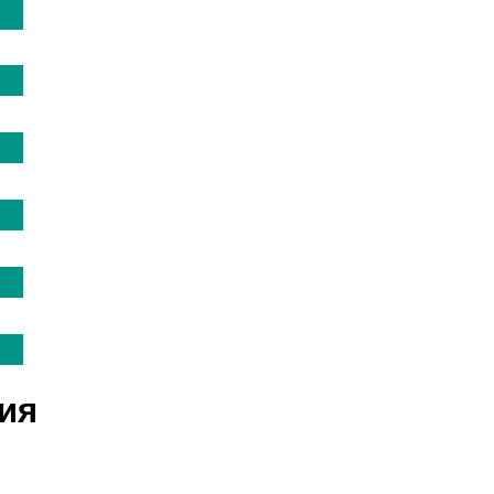
2
2
2
2
2
2
ия