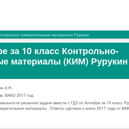
онтрольно-измерительные материалы Рурукин
е за 10 класс Контрольно-
е материалы (КИМ) Рурукин 
н А.Н..
во:
ВАКО
2017 год.
вильности решения задачи вместе с ГДЗ по Алгебре за 10 класс Ру
мерительные материалы . Ответы сделаны к книге 2017 года от В