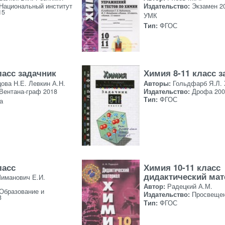
Национальный институт
Издательство:
Экзамен 2
15
УМК
Тип:
ФГОС
ласс задачник
Химия 8-11 класс 
ова Н.Е. Левкин А.Н.
Авторы:
Гольдфарб Я.Л.
Вентана-граф 2018
Издательство:
Дрофа 200
Тип:
ФГОС
а
ласс
Химия 10-11 класс
дидактический мат
Шиманович Е.И.
Автор:
Радецкий А.М.
Образование и
Издательство:
Просвещен
3
Тип:
ФГОС