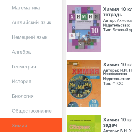
Математика
Химия 10 к
тетрадь
Автор:
Ахметов
Английский язык
Издательство:
Тип:
Базовый у
Немецкий язык
Алгебра
Химия 10 к
Геометрия
Авторы:
И.И. 
Новошинская
Издательство:
История
Тип:
ФГОС
Биология
Обществознание
Химия 10 к
задач
Химия
Авторы:
В.Н. Х