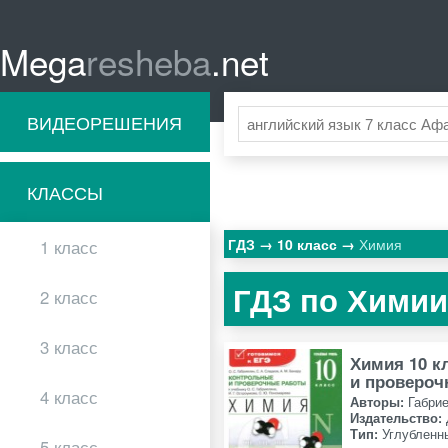
Mega
resheba
.net
ВИДЕОРЕШЕНИЯ
КЛАССЫ
ГДЗ
10 класс
Химия
1 класс
ГДЗ по Химии 
2 класс
3 класс
Химия 10 к
и провероч
4 класс
Авторы:
Габрие
Издательство:
Тип:
Углубленн
5 класс