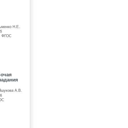
ьменко Н.Е.
5
ь ФГОС
бочая
 задания
Яшукова А.В.
6
ОС