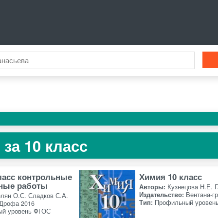
за 10 класс
ласс контрольные
Химия 10 класс
ные работы
Авторы:
Кузнецова Н.Е. Г
Издательство:
Вентана-г
лян О.С. Сладков С.А.
Тип:
Профильный уровен
Дрофа 2016
ый уровень ФГОС