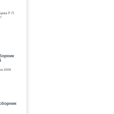
цева Р.П.
1
сборник
й
на 2009
 сборник