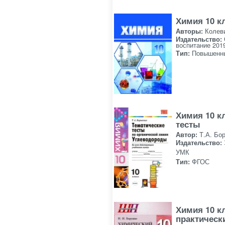
Химия 10 к
Авторы:
Колев
Издательство:
воспитание 201
Тип:
Повышенн
Химия 10 к
тесты
Автор:
Т.А. Бо
Издательство:
УМК
Тип:
ФГОС
Химия 10 к
практическ