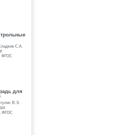
нтрольные
Сладков С.А.
6
ь ФГОС
традь для
т
тулис В.Э.
020
ь ФГОС