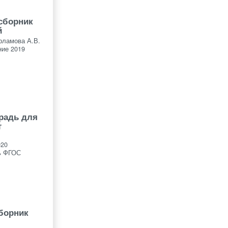
 сборник
й
рламова А.В.
ие 2019
традь для
т
020
ь ФГОС
сборник