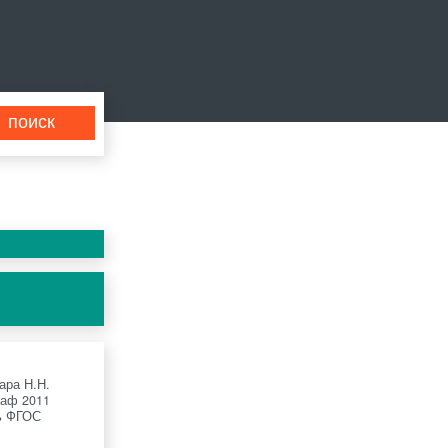
ара Н.Н.
раф 2011
ь ФГОС