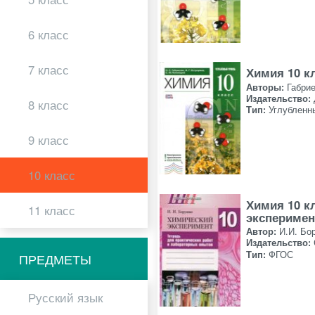
6 класс
7 класс
Химия 10 к
Авторы:
Габрие
Издательство:
8 класс
Тип:
Углубленн
9 класс
10 класс
Химия 10 к
11 класс
эксперимен
Автор:
И.И. Бо
Издательство:
Тип:
ФГОС
ПРЕДМЕТЫ
Русский язык