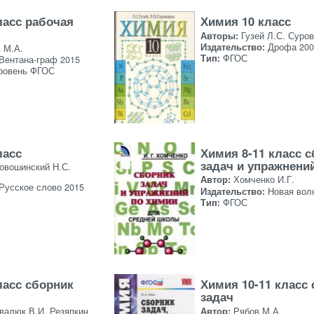
ласс рабочая
Химия 10 класс
Авторы:
Гузей Л.С. Суров
Издательство:
Дрофа 200
 М.А.
Тип:
ФГОС
Вентана-граф 2015
ровень ФГОС
ласс
Химия 8-11 класс 
задач и упражнени
Новошинский Н.С.
Автор:
Хомченко И.Г.
Русское слово 2015
Издательство:
Новая вол
Тип:
ФГОС
ласс сборник
Химия 10-11 класс
задач
валюк В.И. Резяпкин
Автор:
Рябов М.А.