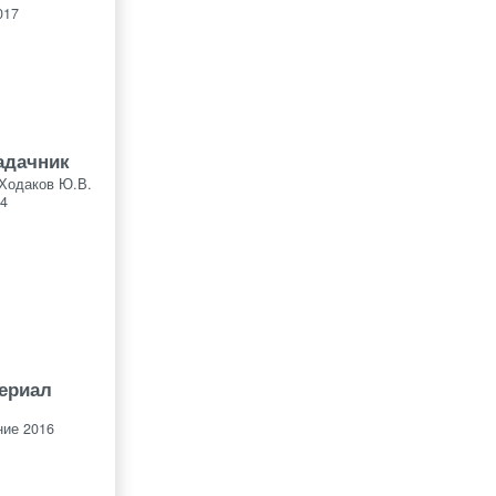
017
задачник
 Ходаков Ю.В.
4
ериал
ие 2016