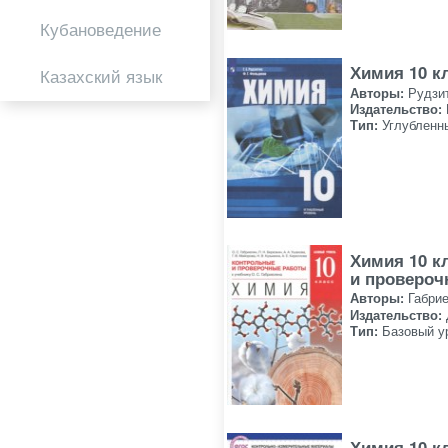
Кубановедение
Химия 10 к
Казахский язык
Авторы:
Рудзи
Издательство:
Тип:
Углубленн
Химия 10 к
и провероч
Авторы:
Габрие
Издательство:
Тип:
Базовый у
Химия 10 к