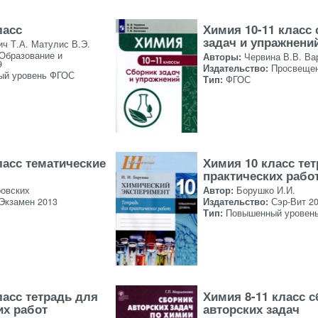
ласс
Химия 10-11 класс
задач и упражнени
ич Т.А. Матулис В.Э.
Образование и
Авторы:
Червина В.В. Ва
9
Издательство:
Просвещен
ый уровень ФГОС
Тип:
ФГОС
ласс тематические
Химия 10 класс те
практических рабо
ровских
Автор:
Борушко И.И.
Экзамен 2013
Издательство:
Сэр-Вит 2
Тип:
Повышенный уровен
ласс тетрадь для
Химия 8-11 класс 
их работ
авторских задач