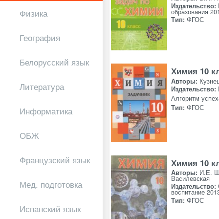
Издательство:
Физика
образования 20
Тип:
ФГОС
География
Белорусский язык
Химия 10 к
Авторы:
Кузнец
Литература
Издательство:
Алгоритм успех
Тип:
ФГОС
Информатика
ОБЖ
Французский язык
Химия 10 к
Авторы:
И.Е. 
Василевская
Мед. подготовка
Издательство:
воспитание 201
Тип:
ФГОС
Испанский язык