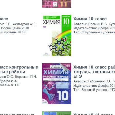
ласс
Химия 10 класс
тис Г.Е. Фельдман Ф.Г.
Авторы:
Еремин В.В. Куз
Просвещение 2018
Издательство:
Дрофа 201
ый уровень ФГОС
Тип:
Углубленный уровен
ласс контрольные
Химия 10 класс ра
ные работы
тетрадь, тестовые
ЕГЭ
лян О.С. Березкин П.Н.
Дрофа 2018
Авторы:
Габриелян О.С. 
ровень ФГОС
Издательство:
Дрофа 201
Тип:
Базовый уровень ФГ
ласс контрольно-
Химия 10-11 класс