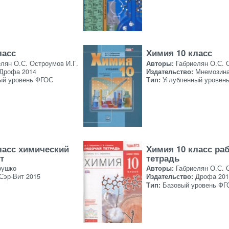
ласс
Химия 10 класс
лян О.С. Остроумов И.Г.
Авторы:
Габриелян О.С. 
Дрофа 2014
Издательство:
Мнемозина
ый уровень ФГОС
Тип:
Углубленный уровен
ласс химический
Химия 10 класс ра
т
тетрадь
рушко
Авторы:
Габриелян О.С. 
Сэр-Вит 2015
Издательство:
Дрофа 201
Тип:
Базовый уровень ФГ