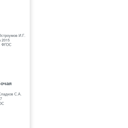
Остроумов И.Г.
 2015
ь ФГОС
бочая
Сладков С.А.
7
ОС