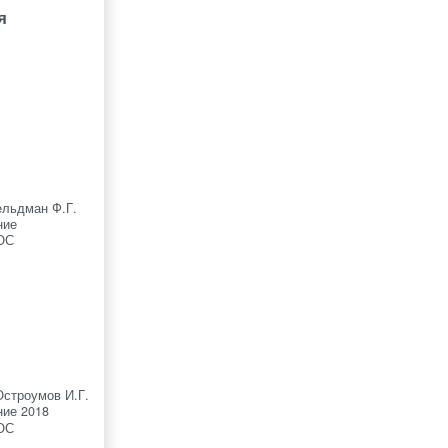
я
ельдман Ф.Г.
ние
ОС
Остроумов И.Г.
ие 2018
ОС