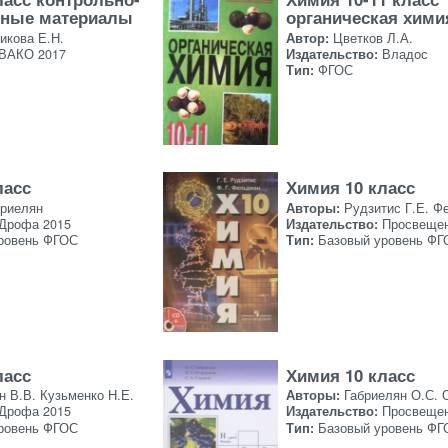
ьные материалы
органическая хими
икова Е.Н.
Автор:
Цветков Л.А.
ВАКО 2017
Издательство:
Владос
Тип:
ФГОС
ласс
Химия 10 класс
бриелян
Авторы:
Рудзитис Г.Е. Ф
Дрофа 2015
Издательство:
Просвеще
ровень ФГОС
Тип:
Базовый уровень ФГ
ласс
Химия 10 класс
н В.В. Кузьменко Н.Е.
Авторы:
Габриелян О.С. 
Дрофа 2015
Издательство:
Просвещен
ровень ФГОС
Тип:
Базовый уровень ФГ