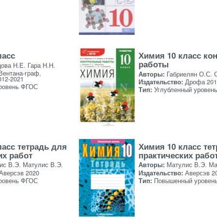
ласс
Химия 10 класс ко
работы
ова Н.Е. Гара Н.Н.
Вентана-граф,
Авторы:
Габриелян О.С. 
12-2021
Издательство:
Дрофа 201
ровень ФГОС
Тип:
Углубленный уровен
ласс тетрадь для
Химия 10 класс те
их работ
практических рабо
ис В.Э. Матулис В.Э.
Авторы:
Матулис В.Э. Ма
Аверсэв 2020
Издательство:
Аверсэв 2
ровень ФГОС
Тип:
Повышенный уровен