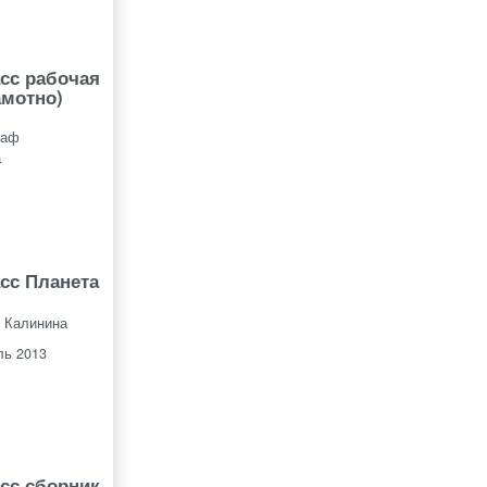
асс рабочая
амотно)
раф
а
асс Планета
 Калинина
ль 2013
асс сборник