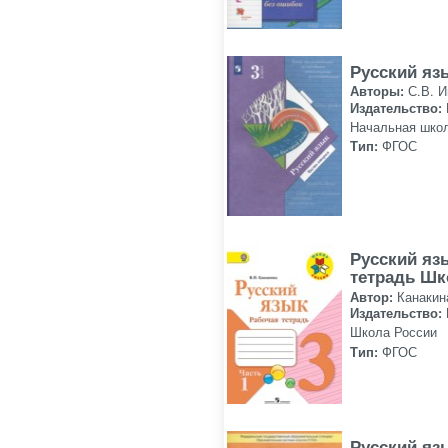
Русский яз
Авторы:
С.В. 
Издательство:
Начальная школ
Тип:
ФГОС
Русский яз
тетрадь Шк
Автор:
Канакин
Издательство:
Школа России
Тип:
ФГОС
Русский яз