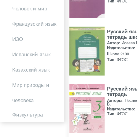
Тип:
ФГОС
Человек и мир
Французский язык
Русский яз
тетрадь шк
ИЗО
Автор:
Исаева 
Издательство:
Испанский язык
Школа 2100
Тип:
ФГОС
Казахский язык
Мир природы и
Русский яз
тетрадь
человека
Авторы:
Песня
В.
Издательство:
Физкультура
Тип:
ФГОС