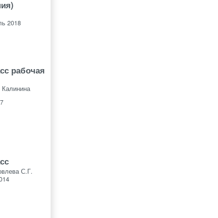
ия)
ль 2018
асс рабочая
 Калинина
7
асс
овлева С.Г.
014