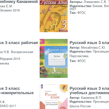
учебнику Канакиной
Авторы:
Ломакович С.В. 
Издательства:
Бином, Вит
ова Е.М.
2021
Экзамен 2018
Тип:
ФГОС
ык 3 класс рабочая
Русский язык 3 кл
Автор:
Михайлова С.Ю.
Издательство:
Просвещен
ва Н.В. Воскресенская
Перспектива
Фёдоров 2015
Тип:
ФГОС
анкова
ык 3 класс
Русский язык 3 кла
о-измерительные
учебных достижен
Автор:
Канакина В.П.
Издательство:
Просвещен
И.Ф.
ВАКО 2017
Школа России