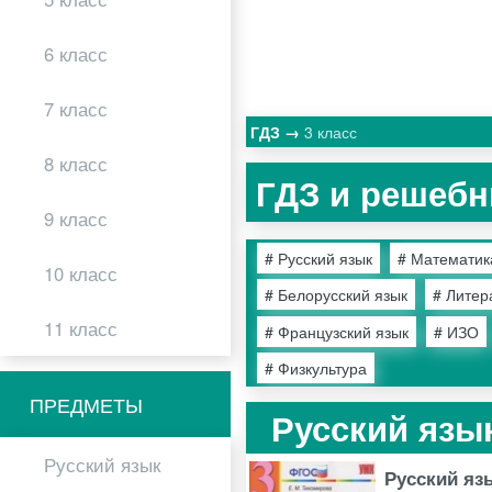
6 класс
7 класс
ГДЗ
3 класс
8 класс
ГДЗ и решебни
9 класс
# Русский язык
# Математик
10 класс
# Белорусский язык
# Литер
11 класс
# Французский язык
# ИЗО
# Физкультура
ПРЕДМЕТЫ
Русский язы
Русский язык
Русский яз