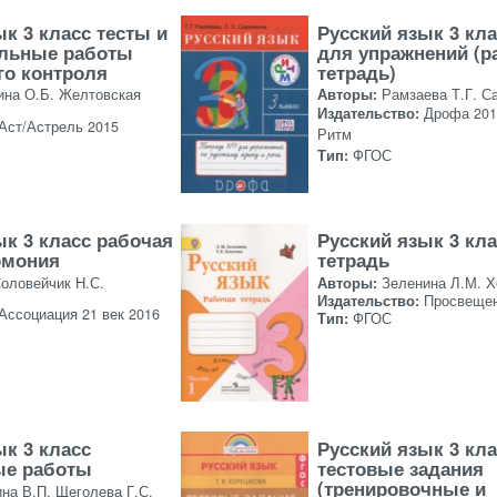
к 3 класс тесты и
Русский язык 3 кла
ельные работы
для упражнений (р
го контроля
тетрадь)
ина О.Б. Желтовская
Авторы:
Рамзаева Т.Г. С
Издательство:
Дрофа 201
Аст/Астрель 2015
Ритм
Тип:
ФГОС
ык 3 класс рабочая
Русский язык 3 кл
рмония
тетрадь
Соловейчик Н.С.
Авторы:
Зеленина Л.М. Х
Издательство:
Просвещен
Ассоциация 21 век 2016
Тип:
ФГОС
ык 3 класс
Русский язык 3 кл
ые работы
тестовые задания
(тренировочные и
на В.П. Щеголева Г.С.