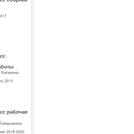
2017
асс
аботы
 Калинина
ль 2013
асс рабочая
 Бабаушкина
ие 2018-2020