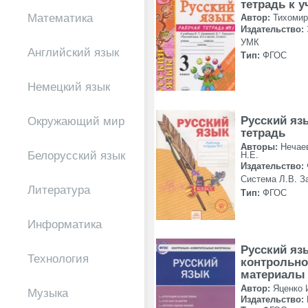
тетрадь к 
Математика
Автор:
Тихомир
Издательство:
УМК
Английский язык
Тип:
ФГОС
Немецкий язык
Русский яз
Окружающий мир
тетрадь
Авторы:
Нечае
Белорусский язык
Н.Е.
Издательство:
Система Л.В. З
Литература
Тип:
ФГОС
Информатика
Русский яз
Технология
контрольн
материалы
Автор:
Яценко 
Музыка
Издательство: