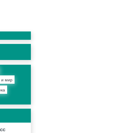
 и мир
ека
асс