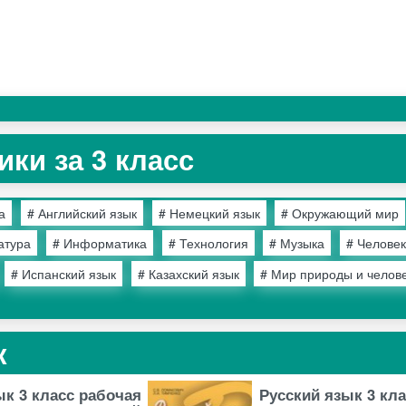
ки за 3 класс
а
# Английский язык
# Немецкий язык
# Окружающий мир
атура
# Информатика
# Технология
# Музыка
# Человек
# Испанский язык
# Казахский язык
# Мир природы и челов
к
ык 3 класс рабочая
Русский язык 3 кл