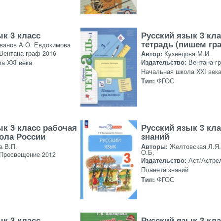
ык 3 класс
Русский язык 3 кл
тетрадь (пишем гр
Иванов А.О. Евдокимова
Вентана-граф 2016
Автор:
Кузнецова М.И.
Издательство:
Вентана-г
а XXI века
Начальная школа XXI век
Тип:
ФГОС
ык 3 класс рабочая
Русский язык 3 кл
ола России
знаний
а В.П.
Авторы:
Желтовская Л.Я.
О.Б.
Просвещение 2012
Издательство:
Аст/Астре
Планета знаний
Тип:
ФГОС
ык 3 класс
Русский язык 3 кл