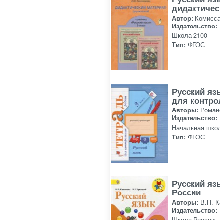
дидактичес
Автор:
Комисса
Издательство:
Школа 2100
Тип:
ФГОС
Русский яз
для контро
Авторы:
Роман
Издательство:
Начальная школ
Тип:
ФГОС
Русский яз
России
Авторы:
В.П. К
Издательство:
Школа России