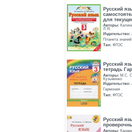
Русский язы
самостоят
для текуще
Авторы:
Калин
Л.Я.
Издательство:
Планета знаний
Тип:
ФГОС
Русский яз
тетрадь Га
Авторы:
М.С. 
Кузьменко
Издательство:
Гармония
Тип:
ФГОС
Русский яз
проверочн
Авторы:
Канаки