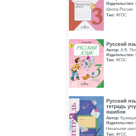
Издательство:
Школа России
Тип:
ФГОС
Русский яз
Автор:
А.В. По
Издательство:
Тип:
ФГОС
Русский яз
тетрадь учу
ошибок
Автор:
Кузнецо
Издательство:
Начальная школ
Тип:
ФГОС