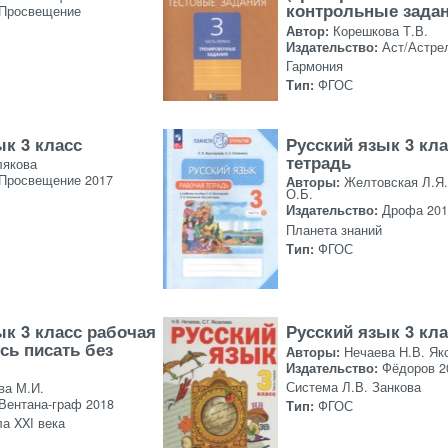
контрольные задан
Просвещение
Автор:
Корешкова Т.В.
Издательство:
Аст/Астре
Гармония
Тип:
ФГОС
ык 3 класс
Русский язык 3 кл
тетрадь
лякова
Просвещение 2017
Авторы:
Желтовская Л.Я.
О.Б.
Издательство:
Дрофа 201
Планета знаний
Тип:
ФГОС
ык 3 класс рабочая
Русский язык 3 кл
сь писать без
Авторы:
Нечаева Н.В. Як
Издательство:
Фёдоров 2
Система Л.В. Занкова
ва М.И.
Вентана-граф 2018
Тип:
ФГОС
а XXI века