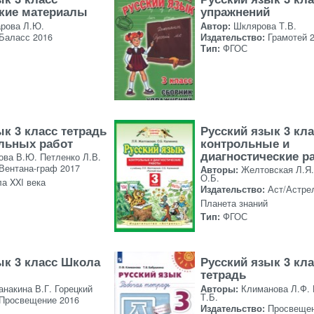
кие материалы
упражнений
рова Л.Ю.
Автор:
Шклярова Т.В.
Баласс 2016
Издательство:
Грамотей 
Тип:
ФГОС
ык 3 класс тетрадь
Русский язык 3 кл
льных работ
контрольные и
диагностические р
ова В.Ю. Петленко Л.В.
Вентана-граф 2017
Авторы:
Желтовская Л.Я.
О.Б.
а XXI века
Издательство:
Аст/Астре
Планета знаний
Тип:
ФГОС
ык 3 класс Школа
Русский язык 3 кл
тетрадь
анакина В.Г. Горецкий
Авторы:
Климанова Л.Ф.
Т.Б.
Просвещение 2016
Издательство:
Просвещен