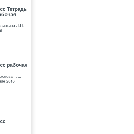
сс Тетрадь
абочая
авинкина Л.П.
6
асс рабочая
охлова Т.Е.
ие 2016
асс