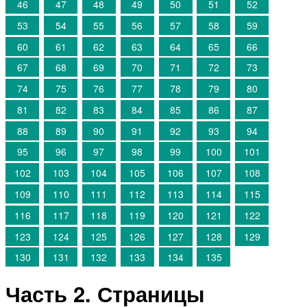
46
47
48
49
50
51
52
53
54
55
56
57
58
59
60
61
62
63
64
65
66
67
68
69
70
71
72
73
74
75
76
77
78
79
80
81
82
83
84
85
86
87
88
89
90
91
92
93
94
95
96
97
98
99
100
101
102
103
104
105
106
107
108
109
110
111
112
113
114
115
116
117
118
119
120
121
122
123
124
125
126
127
128
129
130
131
132
133
134
135
Часть 2. Страницы