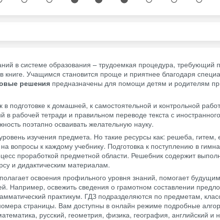
ний в системе образования – трудоемкая процедура, требующий 
в книге. Учащимся становится проще и приятнее благодаря специ
товые решения
предназначены для помощи детям и родителям пр
в подготовке к домашней, к самостоятельной и контрольной работ
 в рабочей тетради и правильном переводе текста с иностранного
ность поэтапно осваивать желательную науку.
уровень изучения предмета. Но такие ресурсы как: решеба, гитем, 
на вопросы к каждому учебнику. Подготовка к поступлению в гимн
оцесс проработкой предметной области. Решебник содержит выпо
рсу и дидактическим материалам.
полагает освоения профильного уровня знаний, помогает будущи
ей. Например, освежить сведения о грамотном составлении предло
грамматический практикум. ГДЗ подразделяются по предметам, клас
 номера страницы. Вам доступны в онлайн режиме подробные алго
математика, русский, геометрия, физика, география, английский и 