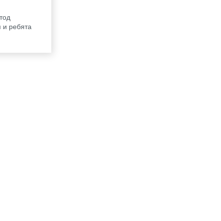
тод
 и ребята