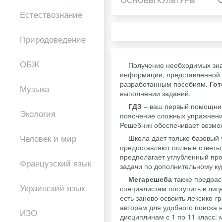
Естествознание
Природоведение
ОБЖ
Получение необходимых зна
информации, представленной 
разработанным пособиям.
Го
Музыка
выполнении заданий.
ГДЗ
– ваш первый помощник 
Экология
пояснение сложных упражнений
Решебник обеспечивает возмож
Человек и мир
Школа дает только базовый 
предоставляют полные ответы 
предполагает углубленный пр
Французский язык
задачи по дополнительному ку
Мегарешеба
также предрас
Украинский язык
специалистам поступить в лиц
есть заново освоить лексико-
авторам для удобного поиска
ИЗО
дисциплинам с 1 по 11 класс: 