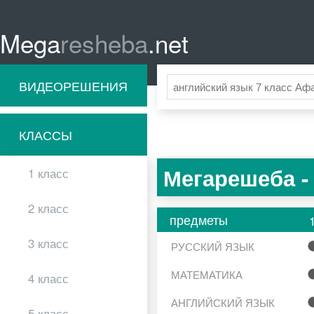
Mega
resheba
.net
ВИДЕОРЕШЕНИЯ
КЛАССЫ
Мегарешеба -
1 класс
2 класс
предметы
3 класс
РУССКИЙ ЯЗЫК
МАТЕМАТИКА
4 класс
АНГЛИЙСКИЙ ЯЗЫК
5 класс