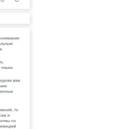
понимание
альным
и
е,
 языка.
еуроки вам
азию
лненные
м
жений, то
сам и
ритмы по
немецкий