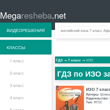
Mega
resheba
.net
ВИДЕОРЕШЕНИЯ
КЛАССЫ
ГДЗ
7 класс
ИЗО
1 класс
ГДЗ по ИЗО за
2 класс
3 класс
ИЗО 7 клас
Авторы:
Шпика
4 класс
Издательство:
Тип:
ФГОС
5 класс