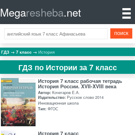
Mega
resheba
.net
ГДЗ
7 класс
История
ГДЗ по Истории за 7 класс
История 7 класс рабочая тетрадь
История России. XVII-XVIII века
Автор:
Кочегаров Е.А.
Издательство:
Русское слово 2014
Инновационная школа
Тип:
ФГОС
История 7 класс