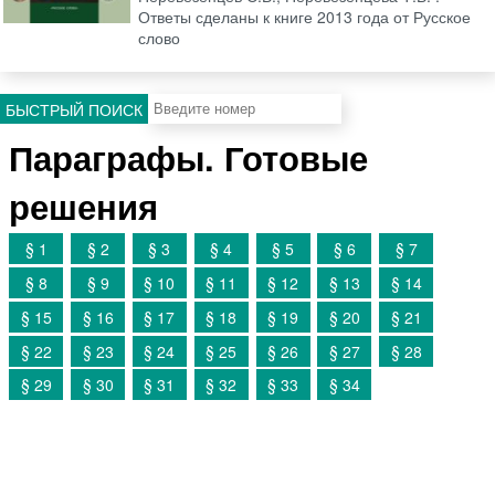
Ответы сделаны к книге 2013 года от Русское
слово
БЫСТРЫЙ ПОИСК
Параграфы. Готовые
решения
§ 1
§ 2
§ 3
§ 4
§ 5
§ 6
§ 7
§ 8
§ 9
§ 10
§ 11
§ 12
§ 13
§ 14
§ 15
§ 16
§ 17
§ 18
§ 19
§ 20
§ 21
§ 22
§ 23
§ 24
§ 25
§ 26
§ 27
§ 28
§ 29
§ 30
§ 31
§ 32
§ 33
§ 34