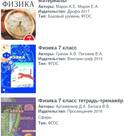
материалы
Авторы:
Марон А.Е. Марон Е.А.
Издательство:
Дрофа 2017
Тип:
Базовый уровень ФГОС
Физика 7 класс
Авторы:
Грачев А.В. Погожев В.А.
Издательство:
Вентана-граф 2015
Тип:
ФГОС
Физика 7 класс тетрадь-тренажёр
Авторы:
Артеменков Д.А. Белага В.В.
Издательство:
Просвещение 2016
Сферы
Тип:
ФГОС