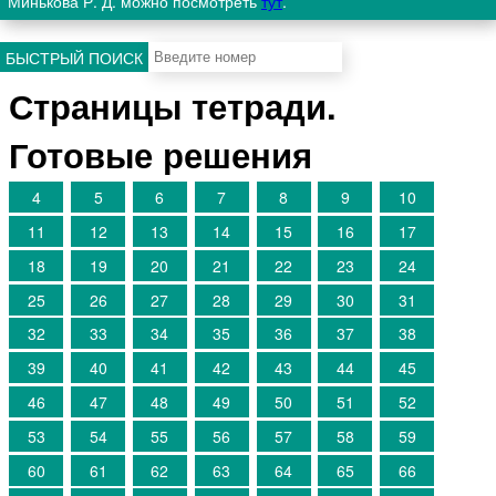
Минькова Р. Д. можно посмотреть
тут
.
БЫСТРЫЙ ПОИСК
Страницы тетради.
Готовые решения
4
5
6
7
8
9
10
11
12
13
14
15
16
17
18
19
20
21
22
23
24
25
26
27
28
29
30
31
32
33
34
35
36
37
38
39
40
41
42
43
44
45
46
47
48
49
50
51
52
53
54
55
56
57
58
59
60
61
62
63
64
65
66