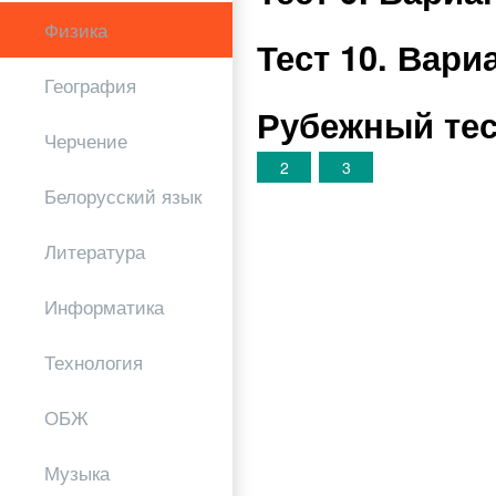
Физика
Тест 10. Вар
География
Рубежный тес
Черчение
2
3
Белорусский язык
Литература
Информатика
Технология
ОБЖ
Музыка