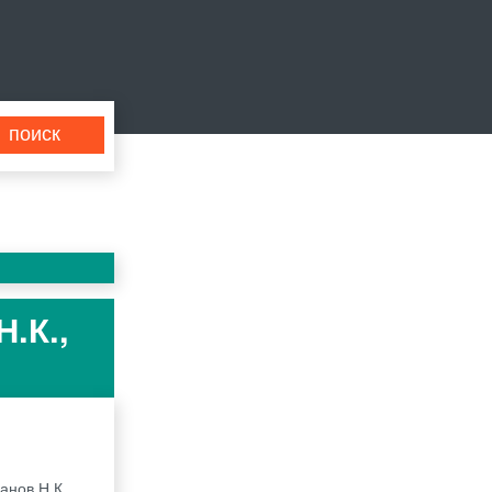
.К.,
анов Н.К.,