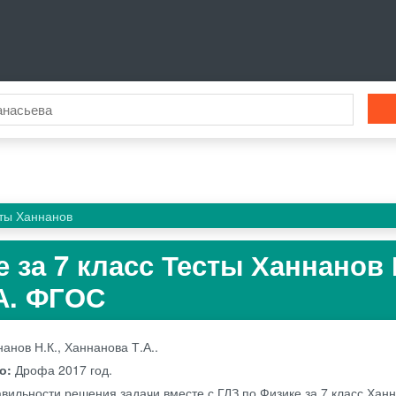
ты Ханнанов
 за 7 класс Тесты Ханнанов Н
А. ФГОС
анов Н.К., Ханнанова Т.А..
во:
Дрофа
2017 год.
вильности решения задачи вместе с ГДЗ по Физике за 7 класс Ханн