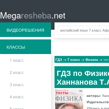
Mega
resheba
.net
ВИДЕОРЕШЕНИЯ
КЛАССЫ
ГДЗ
7 класс
Физика
тес
1 класс
ГДЗ по Физике
2 класс
Ханнанова Т.
3 класс
авторы:
Ханн
4 класс
Издательст
Убедись в пра
5 класс