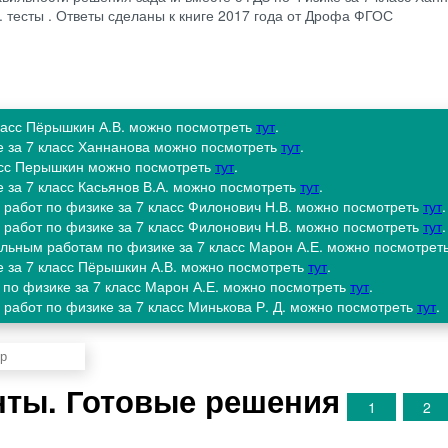
. тесты . Ответы сделаны к книге 2017 года от Дрофа ФГОС
класс Пёрышкин А.В. можно посмотреть
тут
.
е за 7 класс Ханнанова можно посмотреть
тут
.
ласс Перышкин можно посмотреть
тут
.
е за 7 класс Касьянов В.А. можно посмотреть
тут
.
 работ по физике за 7 класс Филонович Н.В. можно посмотреть
тут
.
 работ по физике за 7 класс Филонович Н.В. можно посмотреть
тут
.
ольным работам по физике за 7 класс Марон А.Е. можно посмотрет
е за 7 класс Пёрышкин А.В. можно посмотреть
тут
.
ч по физике за 7 класс Марон А.Е. можно посмотреть
тут
.
 работ по физике за 7 класс Минькова Р. Д. можно посмотреть
тут
.
анты. Готовые решения
1
2