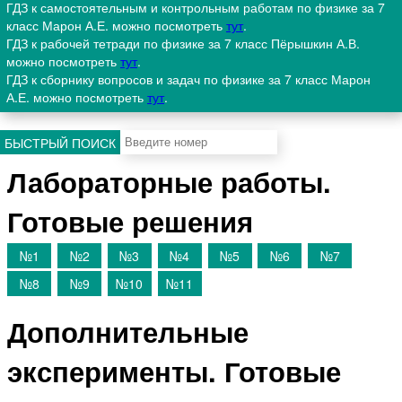
ГДЗ к самостоятельным и контрольным работам по физике за 7
класс Марон А.Е. можно посмотреть
тут
.
ГДЗ к рабочей тетради по физике за 7 класс Пёрышкин А.В.
можно посмотреть
тут
.
ГДЗ к сборнику вопросов и задач по физике за 7 класс Марон
А.Е. можно посмотреть
тут
.
БЫСТРЫЙ ПОИСК
Лабораторные работы.
Готовые решения
№1
№2
№3
№4
№5
№6
№7
№8
№9
№10
№11
Дополнительные
эксперименты. Готовые