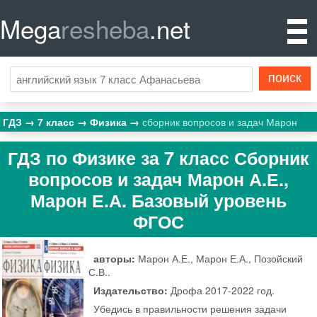
Mega
resheba
.net
ГДЗ
7 класс
Физика
сборник вопросов и задач Марон
ГДЗ по Физике за 7 класс Сборник
вопросов и задач Марон А.Е.,
Марон Е.А. Базовый уровень
ФГОС
авторы:
Марон А.Е., Марон Е.А., Позойский
С.В..
Издательство:
Дрофа
2017-2022 год.
Убедись в правильности решения задачи