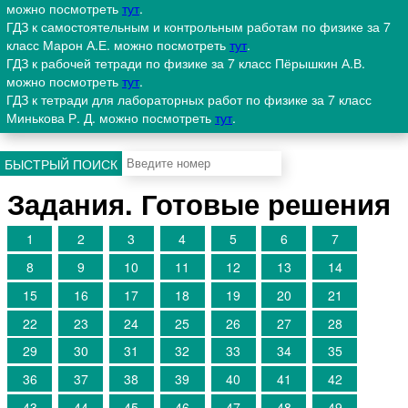
можно посмотреть
тут
.
ГДЗ к самостоятельным и контрольным работам по физике за 7
класс Марон А.Е. можно посмотреть
тут
.
ГДЗ к рабочей тетради по физике за 7 класс Пёрышкин А.В.
можно посмотреть
тут
.
ГДЗ к тетради для лабораторных работ по физике за 7 класс
Минькова Р. Д. можно посмотреть
тут
.
БЫСТРЫЙ ПОИСК
Задания. Готовые решения
1
2
3
4
5
6
7
8
9
10
11
12
13
14
15
16
17
18
19
20
21
22
23
24
25
26
27
28
29
30
31
32
33
34
35
36
37
38
39
40
41
42
43
44
45
46
47
48
49