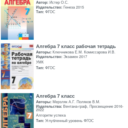
Автор:
Истер О.С.
Издательство:
Генеза 2015
Тип:
ФГОС
Алгебра 7 класс рабочая тетрадь
Авторы:
Ключникова Е.М. Комиссарова И.В.
Издательство:
Экзамен 2017
УМК
Тип:
ФГОС
Алгебра 7 класс
Авторы:
Мерзляк А.Г. Поляков В.М.
Издательства:
Вентана-граф, Просвещение 2016-
2022
Алгоритм успеха
Тип:
Углубленный уровень ФГОС