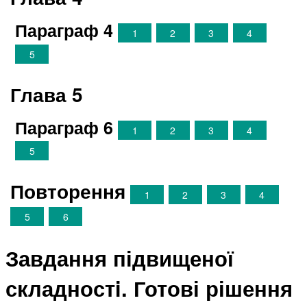
Параграф 4
1
2
3
4
5
Глава 5
Параграф 6
1
2
3
4
5
Повторення
1
2
3
4
5
6
Завдання підвищеної
складностi. Готові рішення