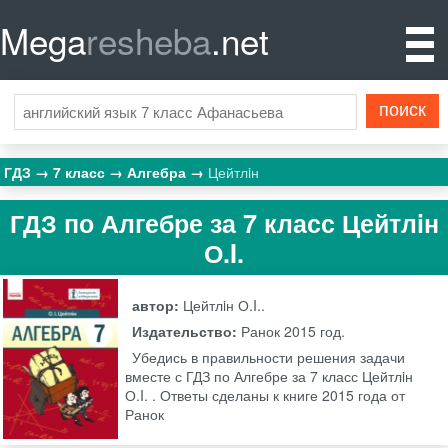
Mega
resheba
.net
ГДЗ
7 класс
Алгебра
Цейтлiн
ГДЗ по Алгебре за 7 класс Цейтлiн
О.I.
автор:
Цейтлiн О.I..
Издательство:
Ранок
2015 год.
Убедись в правильности решения задачи
вместе с ГДЗ по Алгебре за 7 класс Цейтлiн
О.I. . Ответы сделаны к книге 2015 года от
Ранок