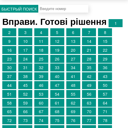
БЫСТРЫЙ ПОИСК
Вправи. Готові рішення
1
2
3
4
5
6
7
8
9
10
11
12
13
14
15
16
17
18
19
20
21
22
23
24
25
26
27
28
29
30
31
32
33
34
35
36
37
38
39
40
41
42
43
44
45
46
47
48
49
50
51
52
53
54
55
56
57
58
59
60
61
62
63
64
65
66
67
68
69
70
71
72
73
74
75
76
77
78