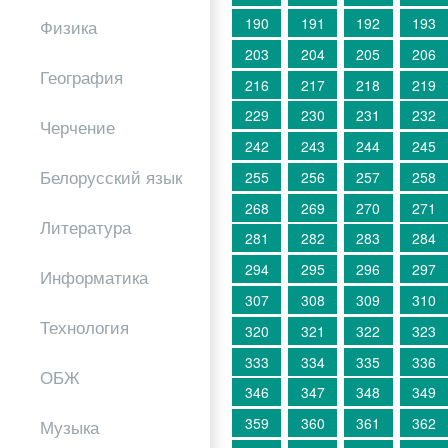
190
191
192
193
Физика
203
204
205
206
География
216
217
218
219
229
230
231
232
Черчение
242
243
244
245
Белорусский язык
255
256
257
258
268
269
270
271
Литература
281
282
283
284
294
295
296
297
Информатика
307
308
309
310
Технология
320
321
322
323
333
334
335
336
ОБЖ
346
347
348
349
359
360
361
362
Музыка