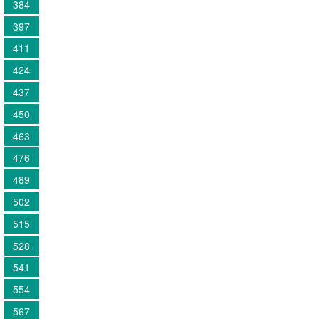
384
397
411
424
437
450
463
476
489
502
515
528
541
554
567