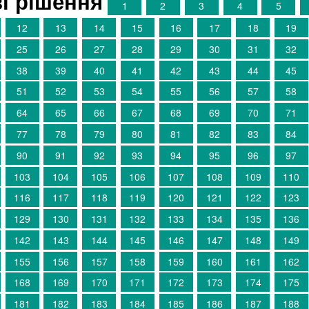
ві рішення
1
2
3
4
5
12
13
14
15
16
17
18
19
25
26
27
28
29
30
31
32
38
39
40
41
42
43
44
45
51
52
53
54
55
56
57
58
64
65
66
67
68
69
70
71
77
78
79
80
81
82
83
84
90
91
92
93
94
95
96
97
103
104
105
106
107
108
109
110
116
117
118
119
120
121
122
123
129
130
131
132
133
134
135
136
142
143
144
145
146
147
148
149
155
156
157
158
159
160
161
162
168
169
170
171
172
173
174
175
181
182
183
184
185
186
187
188