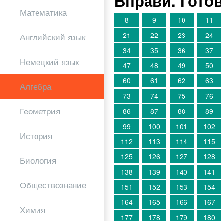
Вправи. Гото
Математика
8
9
10
11
21
22
23
24
Английский язык
34
35
36
37
Немецкий язык
47
48
49
50
60
61
62
63
Алгебра
73
74
75
76
Геометрия
86
87
88
89
99
100
101
102
История
112
113
114
115
125
126
127
128
Биология
138
139
140
141
Обществознание
151
152
153
154
164
165
166
167
Химия
177
178
179
180