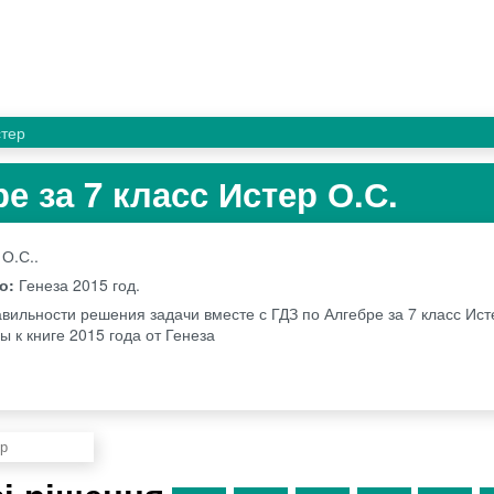
тер
е за 7 класс Истер О.С.
 О.С..
во:
Генеза
2015 год.
вильности решения задачи вместе с ГДЗ по Алгебре за 7 класс Исте
 к книге 2015 года от Генеза