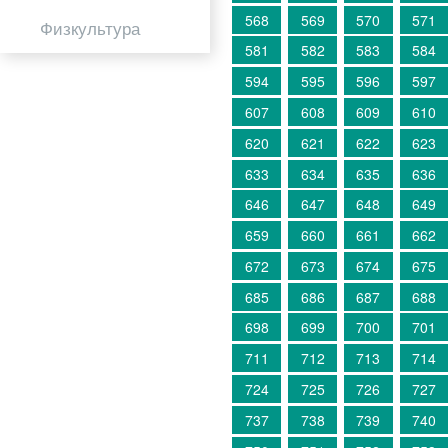
568
569
570
571
Физкультура
581
582
583
584
594
595
596
597
607
608
609
610
620
621
622
623
633
634
635
636
646
647
648
649
659
660
661
662
672
673
674
675
685
686
687
688
698
699
700
701
711
712
713
714
724
725
726
727
737
738
739
740