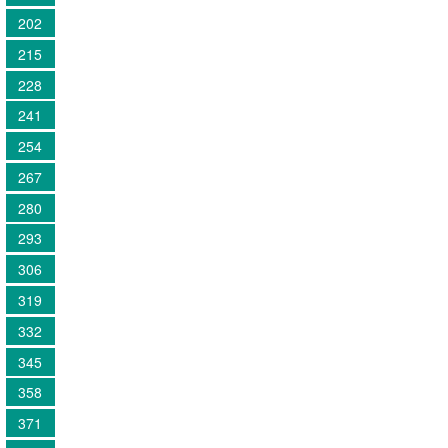
202
215
228
241
254
267
280
293
306
319
332
345
358
371