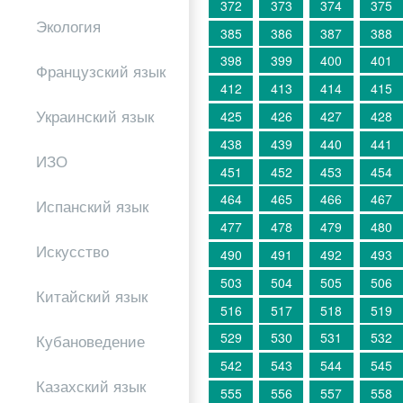
372
373
374
375
Экология
385
386
387
388
398
399
400
401
Французский язык
412
413
414
415
Украинский язык
425
426
427
428
438
439
440
441
ИЗО
451
452
453
454
464
465
466
467
Испанский язык
477
478
479
480
Искусство
490
491
492
493
503
504
505
506
Китайский язык
516
517
518
519
529
530
531
532
Кубановедение
542
543
544
545
Казахский язык
555
556
557
558