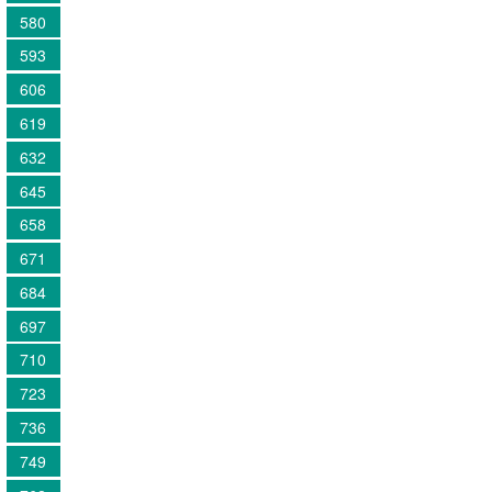
580
593
606
619
632
645
658
671
684
697
710
723
736
749