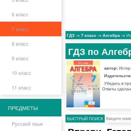
6 класс
7 класс
ГДЗ
7 класс
Алгебра
Ис
8 класс
ГДЗ по Алгебр
9 класс
автор:
Истер
10 класс
Издательст
Убедись в пра
11 класс
Ответы сделаны
ПРЕДМЕТЫ
БЫСТРЫЙ ПОИСК
Русский язык