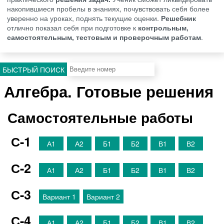
накопившиеся пробелы в знаниях, почувствовать себя более
уверенно на уроках, поднять текущие оценки.
Решебник
отлично показал себя при подготовке к
контрольным,
самостоятельным, тестовым и проверочным работам
.
БЫСТРЫЙ ПОИСК
Алгебра. Готовые решения
Самостоятельные работы
С-1
А1
А2
Б1
Б2
В1
В2
С-2
А1
А2
Б1
Б2
В1
В2
С-3
Вариант 1
Вариант 2
С-4
А1
А2
Б1
Б2
В1
В2