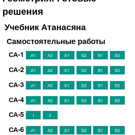
решения
Учебник Атанасяна
Самостоятельные работы
СА-1
А1
А2
Б1
Б2
В1
В2
СА-2
А1
А2
Б1
Б2
В1
В2
СА-3
А1
А2
Б1
Б2
В1
В2
СА-4
А1
А2
Б1
Б2
В1
В2
СА-5
1
2
СА-6
А1
А2
Б1
Б2
В1
В2