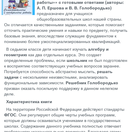
работы»» с готовыми ответами (авторы:
А. П. Ершова и В. В. Голобородько)
предназначен для учащихся
общеобразовательных школ нашей страны.
Он отличается качественными заданиями, которые помогают
отточить практические умения и навыки по предмету, получить
базовые знания, впоследствии служащие фундаментом к
пониманию более узкоспециализированных квалификаций.
В седьмом классе дети начинают изучать
алгебру и
геометрию
как два отдельных курса. Это создает
определенные проблемы, если
школьник
не был подготовлен
к восприятию соответствующих учебных вопросов заранее.
Потребуется способность абстрактно мыслить,
решать
задачи
с несколькими неизвестными, анализировать
функциональные зависимости.
Решебник Голобородько
призван оказать посильную поддержку в данном нелегком
деле.
Характеристика книги
На территории Российской Федерации действуют стандарты
ФГОС
. Они регулируют общие черты учебных программ,
которые должны осваиваться учениками в государственных
школах. Содержание данного учебника полностью отвечает
требованиям указанного выше документа. Благодаря этому