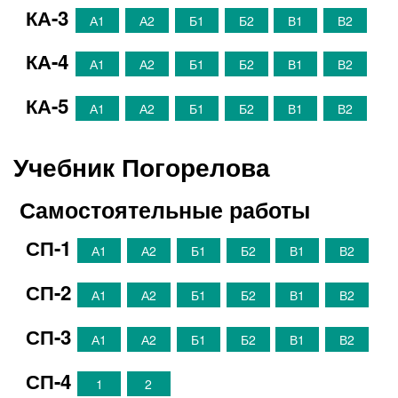
КА-3
А1
А2
Б1
Б2
В1
В2
КА-4
А1
А2
Б1
Б2
В1
В2
КА-5
А1
А2
Б1
Б2
В1
В2
Учебник Погорелова
Самостоятельные работы
СП-1
А1
А2
Б1
Б2
В1
В2
СП-2
А1
А2
Б1
Б2
В1
В2
СП-3
А1
А2
Б1
Б2
В1
В2
СП-4
1
2