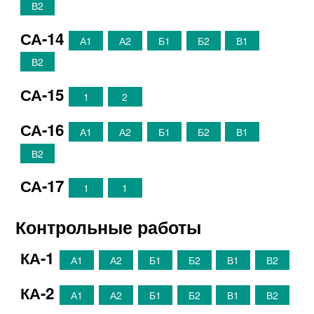
В2
СА-14
А1
А2
Б1
Б2
В1
В2
СА-15
1
2
СА-16
А1
А2
Б1
Б2
В1
В2
СА-17
1
1
Контрольные работы
КА-1
А1
А2
Б1
Б2
В1
В2
КА-2
А1
А2
Б1
Б2
В1
В2