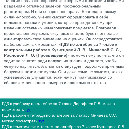
Многие называют справочник с верными ответами и ключами
к заданиям отличной заменой профессиональным
репетиторам. И они совершенно правы. Благодаря такому
онлайн-пособию, ученик сможет сформировать в себе
полезные навыки и умения, которые пригодятся ему при
изучении остальных немаловажных предметов. Благодаря
представленному комплексу, школьник не будет полностью
акцентировать свое внимание на оценках. Он сосредоточится
на более важных моментах.
«ГДЗ по алгебре за 7 класс к
контрольным работам Кузнецовой Л. В., Минаевой С. С.,
Рословой Л. О. (Просвещение)»
поможет ему понять, что он
ходит на занятия ради получения знаний и для того, чтобы
чему-то научиться. А отметки станут для подростков приятным
бонусом и неким стимулом. Они даже сами не заметят, как их
успеваемость улучшится, если начнут практиковаться со
сборником решенных номеров и правильных ответов.
ГДЗ к учебнику по алгебре за 7 класс Дорофеев Г.В. можно
посмотреть
тут
.
ГДЗ к рабочей тетради по алагебре за 7 класс Минаева С.С.
можно посмотреть
тут
.
ГДЗ к тематическим тестам по алгебре за 7 класс Кузнецова Л.В.