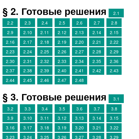
§ 2. Готовые решения
2.1
2.2
2.3
2.4
2.5
2.6
2.7
2.8
2.9
2.10
2.11
2.12
2.13
2.14
2.15
2.16
2.17
2.18
2.19
2.20
2.21
2.22
2.23
2.24
2.25
2.26
2.27
2.28
2.29
2.30
2.31
2.32
2.33
2.34
2.35
2.36
2.37
2.38
2.39
2.40
2.41
2.42
2.43
2.44
2.45
2.46
2.47
2.48
§ 3. Готовые решения
3.1
3.2
3.3
3.4
3.5
3.6
3.7
3.8
3.9
3.10
3.11
3.12
3.13
3.14
3.15
3.16
3.17
3.18
3.19
3.20
3.21
3.22
3.23
3.24
3.25
3.26
3.27
3.28
3.29