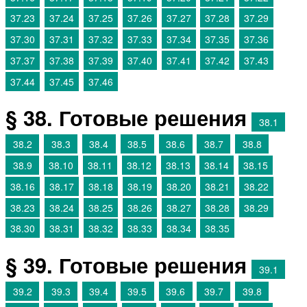
37.23
37.24
37.25
37.26
37.27
37.28
37.29
37.30
37.31
37.32
37.33
37.34
37.35
37.36
37.37
37.38
37.39
37.40
37.41
37.42
37.43
37.44
37.45
37.46
§ 38. Готовые решения
38.1
38.2
38.3
38.4
38.5
38.6
38.7
38.8
38.9
38.10
38.11
38.12
38.13
38.14
38.15
38.16
38.17
38.18
38.19
38.20
38.21
38.22
38.23
38.24
38.25
38.26
38.27
38.28
38.29
38.30
38.31
38.32
38.33
38.34
38.35
§ 39. Готовые решения
39.1
39.2
39.3
39.4
39.5
39.6
39.7
39.8