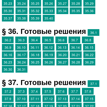
35.23
35.24
35.25
35.26
35.27
35.28
35.29
35.30
35.31
35.32
35.33
35.34
35.35
35.36
35.37
35.38
35.39
35.40
§ 36. Готовые решения
36.1
36.2
36.3
36.4
36.5
36.6
36.7
36.8
36.9
36.10
36.11
36.12
36.13
36.14
36.15
36.16
36.17
36.18
36.19
36.20
36.21
36.22
36.23
36.24
36.25
36.26
36.27
36.28
36.29
36.30
36.31
§ 37. Готовые решения
37.1
37.2
37.3
37.4
37.5
37.6
37.7
37.8
37.9
37.10
37.11
37.12
37.13
37.14
37.15
37.16
37.17
37.18
37.19
37.20
37.21
37.22