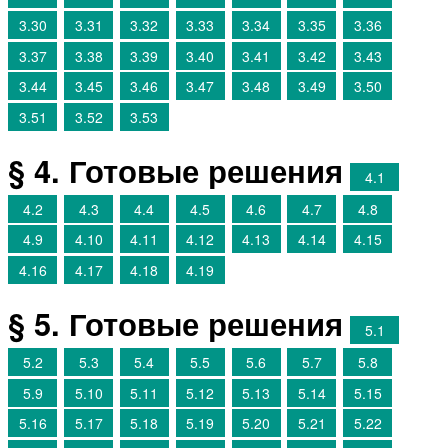
3.30
3.31
3.32
3.33
3.34
3.35
3.36
3.37
3.38
3.39
3.40
3.41
3.42
3.43
3.44
3.45
3.46
3.47
3.48
3.49
3.50
3.51
3.52
3.53
§ 4. Готовые решения
4.1
4.2
4.3
4.4
4.5
4.6
4.7
4.8
4.9
4.10
4.11
4.12
4.13
4.14
4.15
4.16
4.17
4.18
4.19
§ 5. Готовые решения
5.1
5.2
5.3
5.4
5.5
5.6
5.7
5.8
5.9
5.10
5.11
5.12
5.13
5.14
5.15
5.16
5.17
5.18
5.19
5.20
5.21
5.22