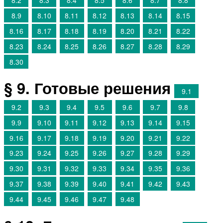
8.2
8.3
8.4
8.5
8.6
8.7
8.8
8.9
8.10
8.11
8.12
8.13
8.14
8.15
8.16
8.17
8.18
8.19
8.20
8.21
8.22
8.23
8.24
8.25
8.26
8.27
8.28
8.29
8.30
§ 9. Готовые решения
9.1
9.2
9.3
9.4
9.5
9.6
9.7
9.8
9.9
9.10
9.11
9.12
9.13
9.14
9.15
9.16
9.17
9.18
9.19
9.20
9.21
9.22
9.23
9.24
9.25
9.26
9.27
9.28
9.29
9.30
9.31
9.32
9.33
9.34
9.35
9.36
9.37
9.38
9.39
9.40
9.41
9.42
9.43
9.44
9.45
9.46
9.47
9.48