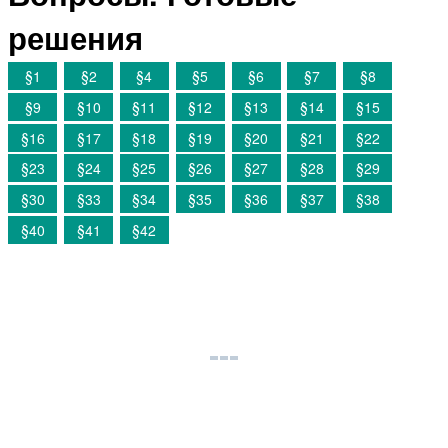
решения
§1
§2
§4
§5
§6
§7
§8
§9
§10
§11
§12
§13
§14
§15
§16
§17
§18
§19
§20
§21
§22
§23
§24
§25
§26
§27
§28
§29
§30
§33
§34
§35
§36
§37
§38
§40
§41
§42