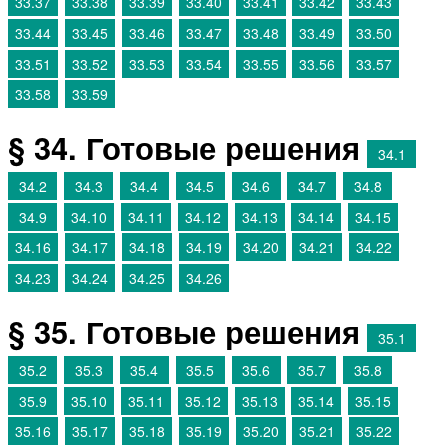
33.37
33.38
33.39
33.40
33.41
33.42
33.43
33.44
33.45
33.46
33.47
33.48
33.49
33.50
33.51
33.52
33.53
33.54
33.55
33.56
33.57
33.58
33.59
§ 34. Готовые решения
34.1
34.2
34.3
34.4
34.5
34.6
34.7
34.8
34.9
34.10
34.11
34.12
34.13
34.14
34.15
34.16
34.17
34.18
34.19
34.20
34.21
34.22
34.23
34.24
34.25
34.26
§ 35. Готовые решения
35.1
35.2
35.3
35.4
35.5
35.6
35.7
35.8
35.9
35.10
35.11
35.12
35.13
35.14
35.15
35.16
35.17
35.18
35.19
35.20
35.21
35.22