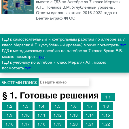
вместе с ГДЗ по Алгебре за 7 класс Мерзляк
А.Г., Поляков В.М. Углубленный уровень .
Ответы сделаны к книге 2016-2022 года от
Вентана-граф ФГОС
ГДЗ к самостоятельным и контрольным работам по алгебре за 7
класс Мерзляк А.Г. (углублённый уровень) можно посмотреть
тут
.
ГДЗ к методическому пособию по алгебре за 7 класс Буцко Е.В.
можно посмотреть
тут
.
ГДЗ к учебнику по алгебре 7 класс Мерзляк А.Г. можно
посмотреть
тут
.
БЫСТРЫЙ ПОИСК
§ 1. Готовые решения
1.1
1.2
1.3
1.4
1.5
1.6
1.7
1.8
1.9
1.10
1.11
1.12
1.13
1.14
1.15
1.16
1.17
1.18
1.19
1.20
1.21
1.22