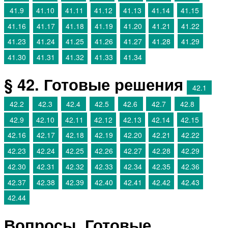
41.9
41.10
41.11
41.12
41.13
41.14
41.15
41.16
41.17
41.18
41.19
41.20
41.21
41.22
41.23
41.24
41.25
41.26
41.27
41.28
41.29
41.30
41.31
41.32
41.33
41.34
§ 42. Готовые решения
42.1
42.2
42.3
42.4
42.5
42.6
42.7
42.8
42.9
42.10
42.11
42.12
42.13
42.14
42.15
42.16
42.17
42.18
42.19
42.20
42.21
42.22
42.23
42.24
42.25
42.26
42.27
42.28
42.29
42.30
42.31
42.32
42.33
42.34
42.35
42.36
42.37
42.38
42.39
42.40
42.41
42.42
42.43
42.44
Вопросы. Готовые