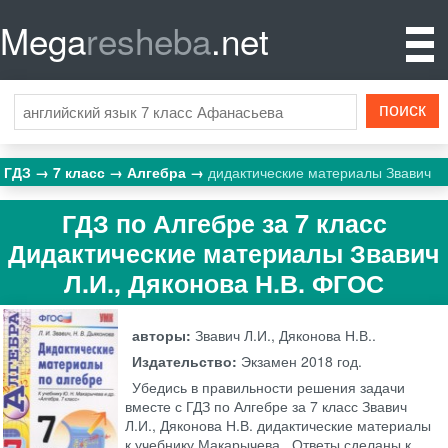
Mega
resheba
.net
ГДЗ
7 класс
Алгебра
дидактические материалы Звавич
ГДЗ по Алгебре за 7 класс
Дидактические материалы Звавич
Л.И., Дяконова Н.В. ФГОС
авторы:
Звавич Л.И., Дяконова Н.В..
Издательство:
Экзамен
2018 год.
Убедись в правильности решения задачи
вместе с ГДЗ по Алгебре за 7 класс Звавич
Л.И., Дяконова Н.В. дидактические материалы
к учебнику Макарычева . Ответы сделаны к