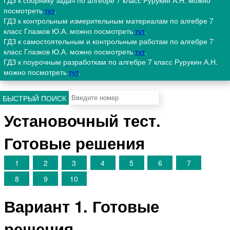
ГДЗ к сборнику задач по алгебре 7 класс Рурукин А.Н. можно
посмотреть
тут
.
ГДЗ к контрольным измерительным материалам по алгебре 7
класс Глазков Ю.А. можно посмотреть
тут
.
ГДЗ к самостоятельным и контрольным работам по алгебре 7
класс Глазков Ю.А. можно посмотреть
тут
.
ГДЗ к поурочным разработкам по алгебре 7 класс Рурукин А.Н.
можно посмотреть
тут
.
БЫСТРЫЙ ПОИСК
Установочный тест.
Готовые решения
1
2
3
4
5
6
7
8
9
10
Вариант 1. Готовые
решения