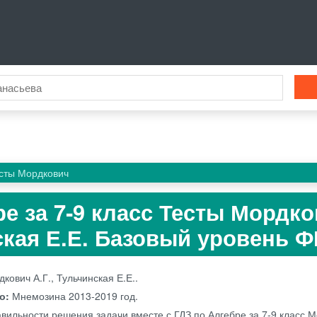
сты Мордкович
ре за 7‐9 класс Тесты Мордк
нская Е.Е. Базовый уровень 
кович А.Г., Тульчинская Е.Е..
во:
Мнемозина
2013-2019 год.
авильности решения задачи вместе с ГДЗ по Алгебре за 7‐9 класс 