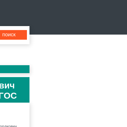
ович
ФГОС
Мордкович