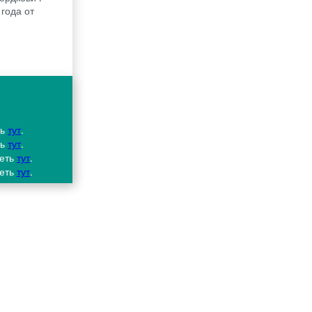
 года от
ть
тут
.
ть
тут
.
реть
тут
.
реть
тут
.