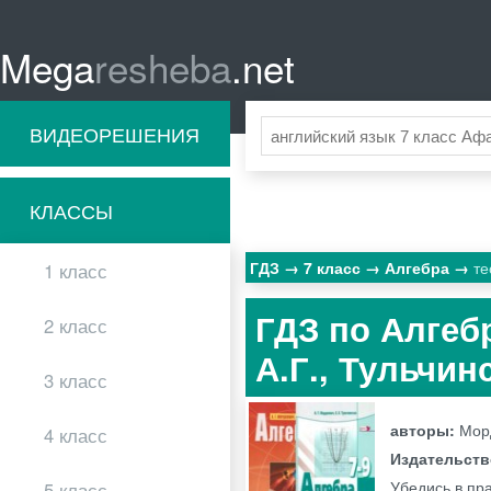
Mega
resheba
.net
ВИДЕОРЕШЕНИЯ
КЛАССЫ
ГДЗ
7 класс
Алгебра
те
1 класс
ГДЗ по Алгеб
2 класс
А.Г., Тульчи
3 класс
авторы:
Морд
4 класс
Издательст
Убедись в пр
5 класс