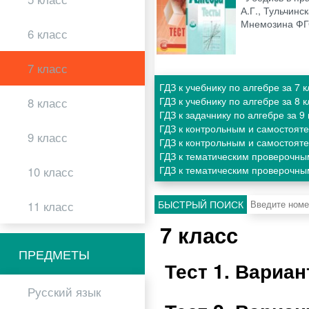
А.Г., Тульчинс
Мнемозина Ф
6 класс
7 класс
ГДЗ к учебнику по алгебре за 7
ГДЗ к учебнику по алгебре за 8
8 класс
ГДЗ к задачнику по алгебре за 
ГДЗ к контрольным и самостоят
9 класс
ГДЗ к контрольным и самостоят
ГДЗ к тематическим проверочны
ГДЗ к тематическим проверочны
10 класс
БЫСТРЫЙ ПОИСК
11 класс
7 класс
ПРЕДМЕТЫ
Тест 1. Вариа
Русский язык