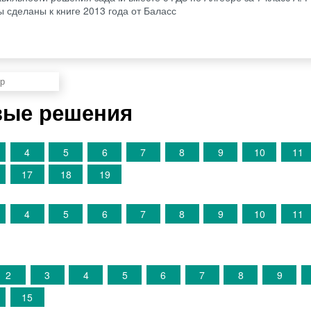
ы сделаны к книге 2013 года от Баласс
овые решения
4
5
6
7
8
9
10
11
17
18
19
4
5
6
7
8
9
10
11
2
3
4
5
6
7
8
9
15