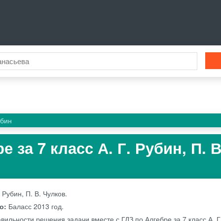
убин
 за 7 класс А. Г. Рубин, П. В
. Рубин, П. В. Чулков.
во:
Баласс
2013 год.
вильности решения задачи вместе с ГДЗ по Алгебре за 7 класс А. Г.