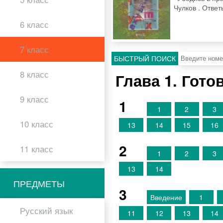
Чулков . Ответ
6 класс
7 класс
БЫСТРЫЙ ПОИСК
8 класс
Глава 1. Гот
9 класс
1
1
2
3
10 класс
13
14
15
16
2
11 класс
1
2
3
13
14
ПРЕДМЕТЫ
3
Введение
1
Русский язык
11
12
13
14