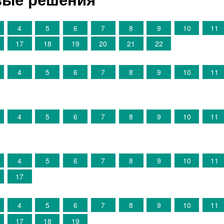
4
5
6
7
8
9
10
11
17
18
19
20
21
22
4
5
6
7
8
9
10
11
4
5
6
7
8
9
10
11
4
5
6
7
8
9
10
11
17
4
5
6
7
8
9
10
11
17
18
19