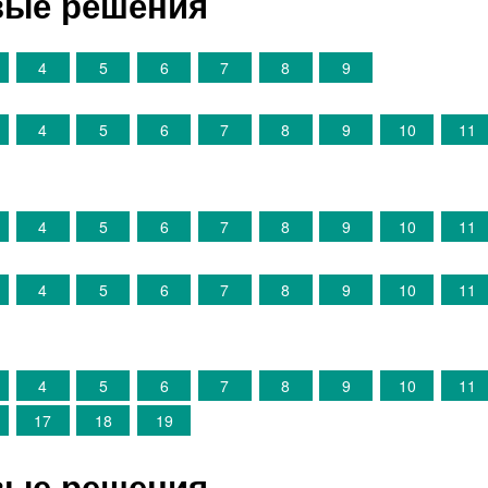
овые решения
4
5
6
7
8
9
4
5
6
7
8
9
10
11
4
5
6
7
8
9
10
11
4
5
6
7
8
9
10
11
4
5
6
7
8
9
10
11
17
18
19
овые решения