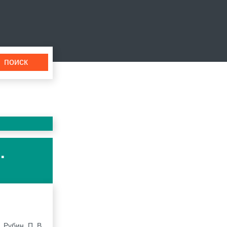
.
 Рубин, П. В.