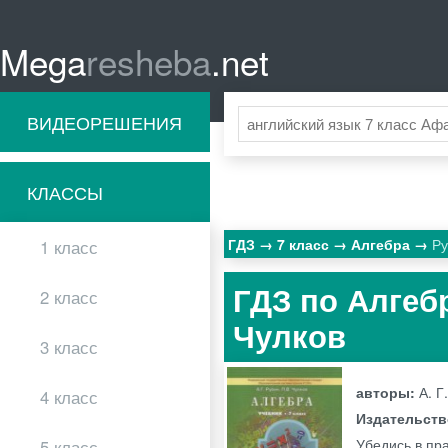
Mega
resheba
.net
ВИДЕОРЕШЕНИЯ
КЛАССЫ
ГДЗ
7 класс
Алгебра
Р
1 класс
ГДЗ по Алгебре
2 класс
Чулков
3 класс
авторы:
А. Г
4 класс
Издательст
Убедись в пра
5 класс