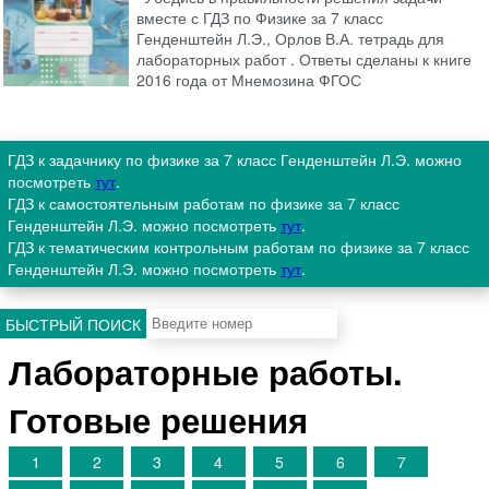
вместе с ГДЗ по Физике за 7 класс
Генденштейн Л.Э., Орлов В.А. тетрадь для
лабораторных работ . Ответы сделаны к книге
2016 года от Мнемозина ФГОС
ГДЗ к задачнику по физике за 7 класс Генденштейн Л.Э. можно
посмотреть
тут
.
ГДЗ к самостоятельным работам по физике за 7 класс
Генденштейн Л.Э. можно посмотреть
тут
.
ГДЗ к тематическим контрольным работам по физике за 7 класс
Генденштейн Л.Э. можно посмотреть
тут
.
БЫСТРЫЙ ПОИСК
Лабораторные работы.
Готовые решения
1
2
3
4
5
6
7