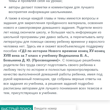
темы и проявляя себя на уроках;
авторы делают пометки и комментарии для лучшего
восприятия информации школьниками.
А также в конце каждой главы и темы имеются вопросы и
задания для закрепления пройденного материала, освоения
нового и самопроверки домашнего задания. Родители много
лет назад окончили школу, и большая часть информации из
школьной программы уже давно забыта, а перечитывать кипу
литературы для помощи своему ребенку времени у взрослого
человека нет. Здесь им и окажет всеобъемлющую поддержку
пособие
«ГДЗ по истории Нового времени конец XV-конец
XVIII века за 7 класс к учебнику Ведюшкина В. А.,
Бовыкина Д. Ю. (Просвещение)»
. С помощью решебника
родители без труда смогут подготовить своего ребенка к
любому тесту по истории и полностью проконтролировать
качество выполненной домашней работы ребенка, имея под
рукой карманный помощник, где собраны верные ответы на
все задания из учебника, а решения заданий подробно
расписаны авторами для лучшего понимания всех тезисов и
тем, присутствующих в учебнике.
БЫСТРЫЙ ПОИСК