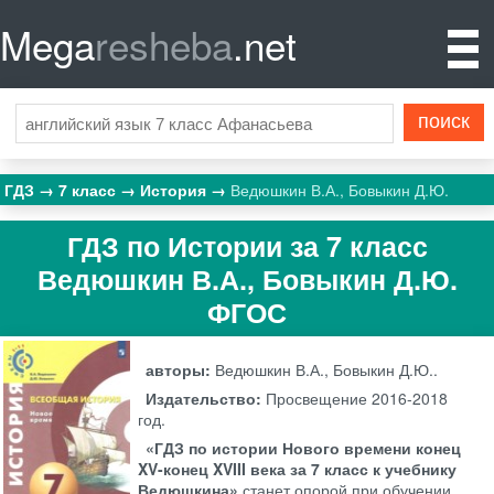
Mega
resheba
.net
ГДЗ
7 класс
История
Ведюшкин В.А., Бовыкин Д.Ю.
ГДЗ по Истории за 7 класс
Ведюшкин В.А., Бовыкин Д.Ю.
ФГОС
авторы:
Ведюшкин В.А., Бовыкин Д.Ю..
Издательство:
Просвещение
2016-2018
год.
«ГДЗ по истории Нового времени конец
XV-конец XVIII века за 7 класс к учебнику
Ведюшкина»
станет опорой при обучении