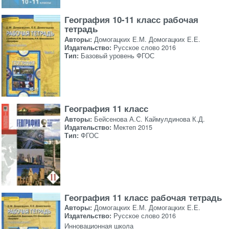
География 10-11 класс рабочая
тетрадь
Авторы:
Домогацких Е.М. Домогацких Е.Е.
Издательство:
Русское слово 2016
Тип:
Базовый уровень ФГОС
География 11 класс
Авторы:
Бейсенова А.С. Каймулдинова К.Д.
Издательство:
Мектеп 2015
Тип:
ФГОС
География 11 класс рабочая тетрадь
Авторы:
Домогацких Е.М. Домогацких Е.Е.
Издательство:
Русское слово 2016
Инновационная школа