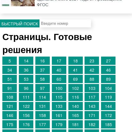
ФГОС
БЫСТРЫЙ ПОИСК
Страницы. Готовые
решения
5
14
16
17
18
23
27
34
36
37
40
41
42
46
51
53
58
60
69
88
89
91
96
97
100
102
103
104
108
111
114
115
116
117
119
121
122
131
133
140
143
144
146
156
158
161
165
171
172
175
176
177
179
181
182
185