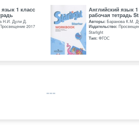
 язык 1 класс
Английский язык 1
традь
рабочая тетрадь St
а Н.И. Дули Д.
Авторы:
Баранова К.М. Д
Просвещение 2017
Издательство:
Просвещен
Starlight
Тип:
ФГОС