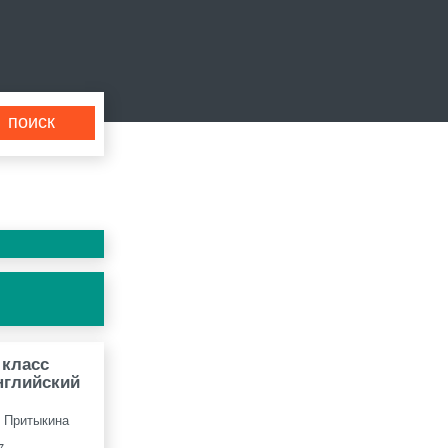
 класс
нглийский
. Притыкина