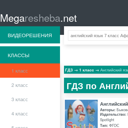
Mega
resheba
.net
ВИДЕОРЕШЕНИЯ
КЛАССЫ
ГДЗ
1 класс
Английский яз
1 класс
ГДЗ по Англи
2 класс
3 класс
Английский
Авторы:
Быков
4 класс
Издательство:
Spotlight
Тип:
ФГОС
5 класс