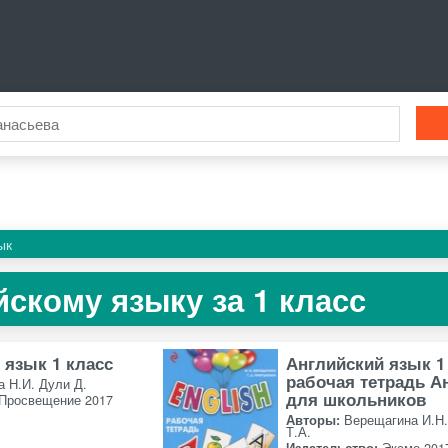
ык
йскому языку за 1 класс
 язык 1 класс
Английский язык 1
рабочая тетрадь А
а Н.И. Дули Д.
для школьников
Просвещение 2017
Авторы:
Верещагина И.Н
Т.А.