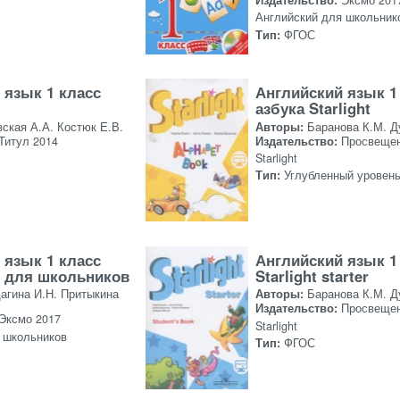
Издательство:
Эксмо 201
Английский для школьник
Тип:
ФГОС
 язык 1 класс
Английский язык 1
азбука Starlight
ская А.А. Костюк Е.В.
Авторы:
Баранова К.М. Д
Титул 2014
Издательство:
Просвещен
Starlight
Тип:
Углубленный уровен
 язык 1 класс
Английский язык 1
 для школьников
Starlight starter
агина И.Н. Притыкина
Авторы:
Баранова К.М. Д
Издательство:
Просвещен
Эксмо 2017
Starlight
 школьников
Тип:
ФГОС