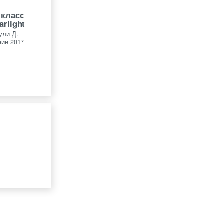
 класс
arlight
ули Д.
ие 2017