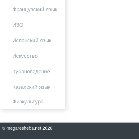
Французский язык
ИЗО
Испанский язык
Искусство
Кубановедение
Казахский язык
Физкультура
©
megaresheba.net
2026