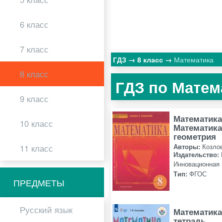
6 класс
7 класс
ГДЗ
8 класс
Математика
8 класс
ГДЗ по Матема
9 класс
Математика
10 класс
Математика
геометрия
11 класс
Авторы:
Козлов
Издательство:
Инновационная
Тип:
ФГОС
ПРЕДМЕТЫ
Русский язык
Математика
тетрадь