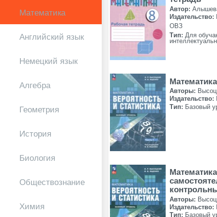
Автор:
Алышева
Математика
Издательство:
ОВЗ
Английский язык
Тип:
Для обуча
интеллектуаль
Немецкий язык
Математика
Алгебра
Авторы:
Высоц
Издательство:
Тип:
Базовый у
Геометрия
История
Биология
Математика
самостояте
Обществознание
контрольн
Авторы:
Высоц
Химия
Издательство:
Тип:
Базовый у