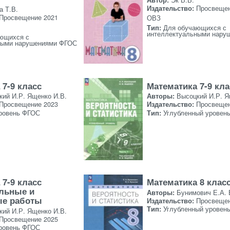
Издательство:
Просвещен
 Т.В.
Просвещение 2021
ОВЗ
Тип:
Для обучающихся с
интеллектуальными нару
ющихся с
ными нарушениями ФГОС
 7-9 класс
Математика 7-9 кла
кий И.Р. Ященко И.В.
Авторы:
Высоцкий И.Р. Я
Просвещение 2023
Издательство:
Просвещен
ровень ФГОС
Тип:
Углубленный уровен
 7-9 класс
Математика 8 клас
льные и
Авторы:
Бунимович Е.А. 
ые работы
Издательство:
Просвещен
Тип:
Углубленный уровен
кий И.Р. Ященко И.В.
Просвещение 2025
ровень ФГОС