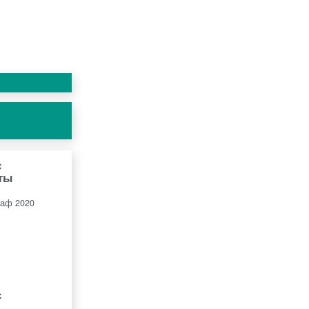
с
ты
раф 2020
с