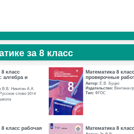
тике за 8 класс
 8 класс
Математика 8 клас
: алгебра и
проверочные рабо
Автор:
Е.В. Буцко
Издательство:
Вентана-г
 В.В. Никитин А.А.
Тип:
ФГОС
Русское слово 2014
 школа
 8 класс рабочая
Математика 8 клас
Автор:
Эк В.В.