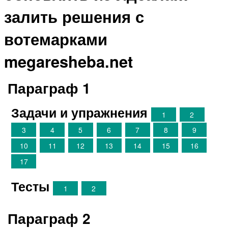
залить решения с
вотемарками
megaresheba.net
Параграф 1
Задачи и упражнения
1
2
3
4
5
6
7
8
9
10
11
12
13
14
15
16
17
Тесты
1
2
Параграф 2