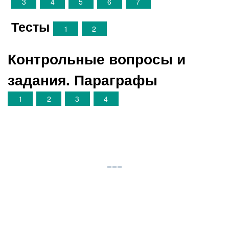
3
4
5
6
7
Тесты
1
2
Контрольные вопросы и
задания. Параграфы
1
2
3
4
©
megaresheba.net
2026