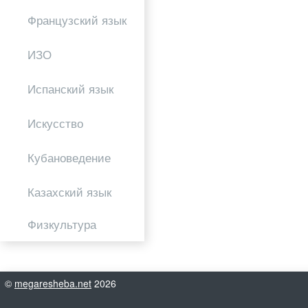
Французский язык
ИЗО
Испанский язык
Искусство
Кубановедение
Казахский язык
Физкультура
©
megaresheba.net
2026