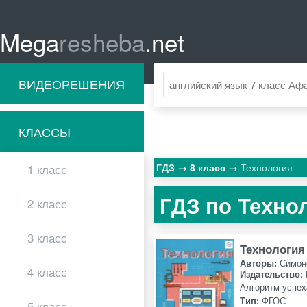
Mega
resheba
.net
ВИДЕОРЕШЕНИЯ
КЛАССЫ
ГДЗ
8 класс
Технология
1 класс
ГДЗ по Технол
2 класс
3 класс
Технология
Авторы:
Симоне
4 класс
Издательство:
Алгоритм успех
Тип:
ФГОС
5 класс