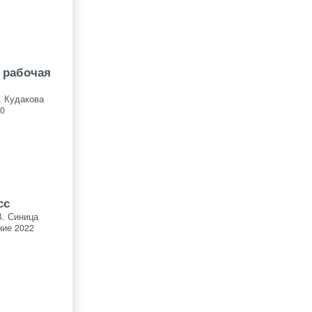
с рабочая
. Кудакова
0
сс
В. Синица
ие 2022