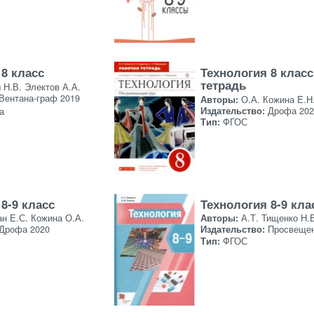
 8 класс
Технология 8 клас
тетрадь
 Н.В. Электов А.А.
Вентана-граф 2019
Авторы:
О.А. Кожина Е.Н
Издательство:
Дрофа 202
а
Тип:
ФГОС
8-9 класс
Технология 8-9 кла
н Е.С. Кожина О.А.
Авторы:
А.Т. Тищенко Н.
Дрофа 2020
Издательство:
Просвещен
Тип:
ФГОС