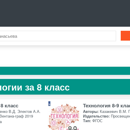
огии за 8 класс
 8 класс
Технология 8-9 кла
нко В.Д. Электов А.А.
Авторы:
Казакевич В.М. 
Вентана-граф 2019
Издательство:
Просвещен
Тип:
ФГОС
а