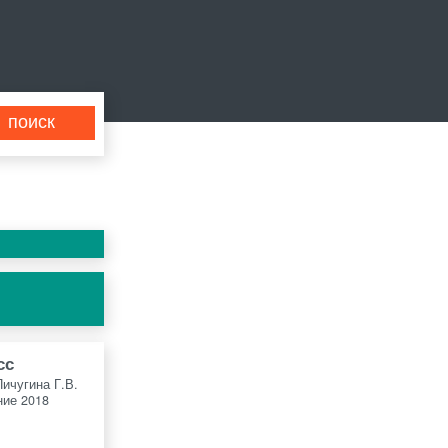
сс
Пичугина Г.В.
ие 2018