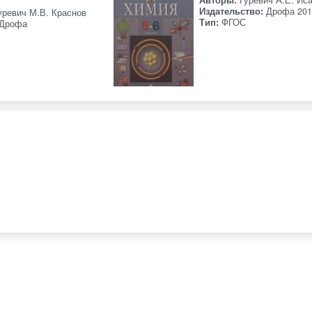
Издательство:
Дрофа 201
уревич М.В. Краснов
Тип:
ФГОС
Дрофа