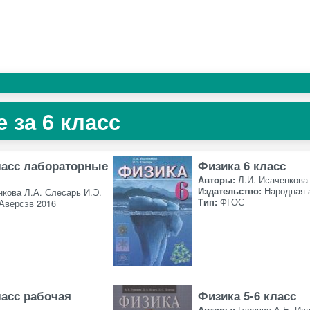
 за 6 класс
ласс лабораторные
Физика 6 класс
Авторы:
Л.И. Исаченкова
Издательство:
Народная 
нкова Л.А. Слесарь И.Э.
Тип:
ФГОС
Аверсэв 2016
ласс рабочая
Физика 5-6 класс
Авторы:
Гуревич А.Е. Иса