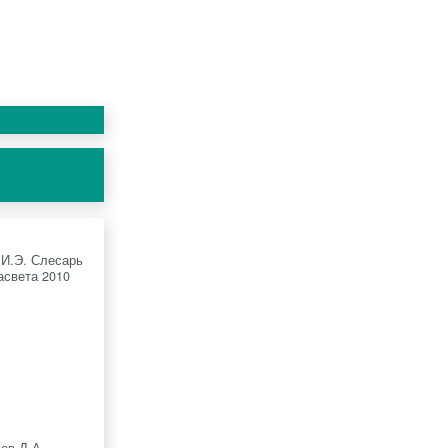
 И.Э. Слесарь
асвета 2010
ев Д.А.