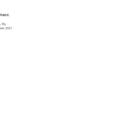
класс
ь Фу
ие 2021