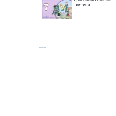
Время учить китайский!
Тип:
ФГОС