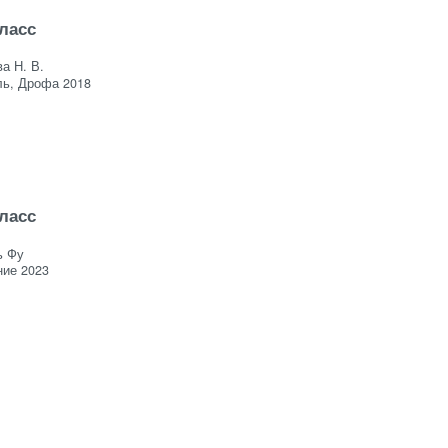
класс
а Н. В.
ль, Дрофа 2018
класс
ь Фу
ие 2023