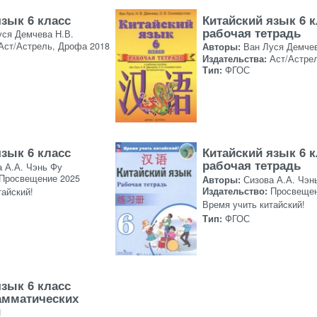
язык 6 класс
Китайский язык 6 
рабочая тетрадь
уся Демчева Н.В.
Аст/Астрель, Дрофа 2018
Авторы:
Ван Луся Демчев
Издательства:
Аст/Астре
Тип:
ФГОС
язык 6 класс
Китайский язык 6 
рабочая тетрадь
а А.А. Чэнь Фу
Просвещение 2025
Авторы:
Сизова А.А. Чэн
Издательство:
Просвещен
тайский!
Время учить китайский!
Тип:
ФГОС
язык 6 класс
амматических
й