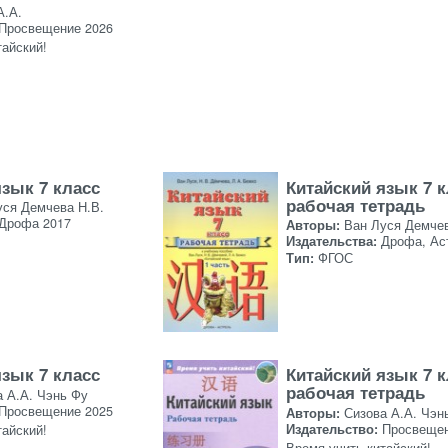
А.А.
Просвещение 2026
тайский!
язык 7 класс
Китайский язык 7 
рабочая тетрадь
уся Демчева Н.В.
Дрофа 2017
Авторы:
Ван Луся Демчев
Издательства:
Дрофа, Ас
Тип:
ФГОС
язык 7 класс
Китайский язык 7 
рабочая тетрадь
а А.А. Чэнь Фу
Просвещение 2025
Авторы:
Сизова А.А. Чэн
Издательство:
Просвещен
тайский!