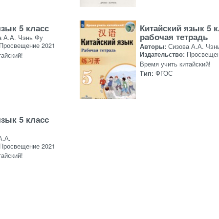
язык 5 класс
Китайский язык 5 
рабочая тетрадь
а А.А. Чэнь Фу
Просвещение 2021
Авторы:
Сизова А.А. Чэн
Издательство:
Просвещен
тайский!
Время учить китайский!
Тип:
ФГОС
язык 5 класс
А.А.
Просвещение 2021
тайский!