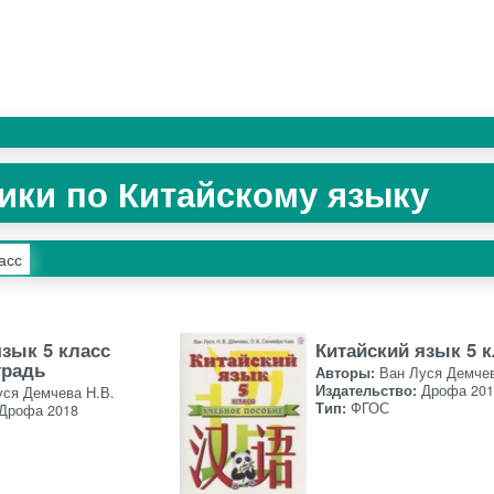
ики по Китайскому языку
асс
язык 5 класс
Китайский язык 5 
традь
Авторы:
Ван Луся Демчев
Издательство:
Дрофа 201
уся Демчева Н.В.
Тип:
ФГОС
Дрофа 2018