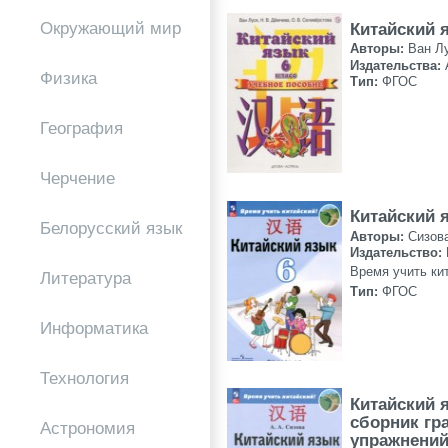
Окружающий мир
Китайский 
Авторы:
Ван Л
Издательства:
Физика
Тип:
ФГОС
География
Черчение
Китайский 
Белорусский язык
Авторы:
Сизов
Издательство:
Время учить ки
Литература
Тип:
ФГОС
Информатика
Технология
Китайский 
сборник гр
Астрономия
упражнени