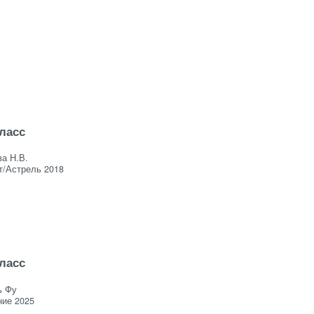
класс
а Н.В.
т/Астрель 2018
класс
ь Фу
ие 2025