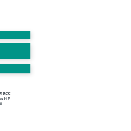
класс
а Н.В.
8