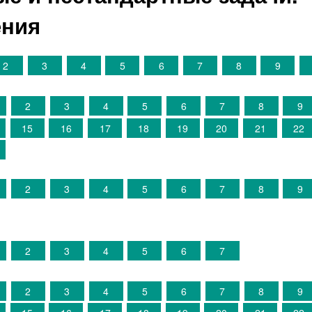
ения
2
3
4
5
6
7
8
9
2
3
4
5
6
7
8
9
15
16
17
18
19
20
21
22
2
3
4
5
6
7
8
9
2
3
4
5
6
7
2
3
4
5
6
7
8
9