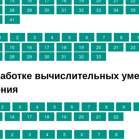
15
16
17
18
19
20
21
22
28
29
30
31
32
33
34
35
41
1
2
3
4
5
6
7
8
15
16
17
18
19
20
21
22
28
29
30
31
32
33
работке вычислительных уме
ения
2
3
4
5
6
7
8
9
16
17
18
19
20
21
22
2
3
4
5
6
7
8