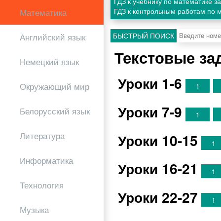
ГДЗ к учебнику по математике з
ГДЗ к контрольным работам по м
Математика
БЫСТРЫЙ ПОИСК
Английский язык
Текстовые за
Немецкий язык
Уроки 1-6
Окружающий мир
1
Уроки 7-9
Белорусский язык
1
Литература
Уроки 10-15
1
Информатика
Уроки 16-21
1
Технология
Уроки 22-27
1
Музыка