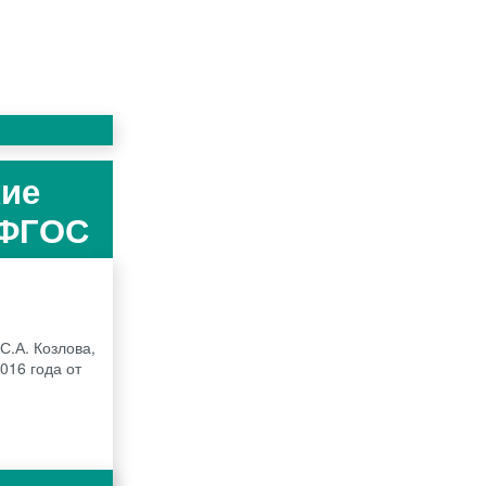
кие
 ФГОС
С.А. Козлова,
016 года от