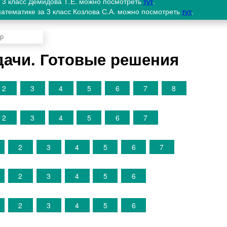
а 3 класс Демидова Т.Е. можно посмотреть
тут
.
атематике за 3 класс Козлова С.А. можно посмотреть
тут
.
дачи. Готовые решения
2
3
4
5
6
7
8
2
3
4
5
6
7
2
3
4
5
6
7
2
3
4
5
6
2
3
4
5
6