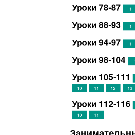
Уроки 78-87
1
Уроки 88-93
1
Уроки 94-97
1
Уроки 98-104
Уроки 105-111
10
11
12
13
Уроки 112-116
10
11
Занимательны