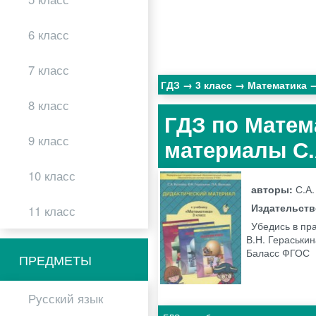
6 класс
7 класс
ГДЗ
3 класс
Математика
8 класс
ГДЗ по Матем
9 класс
материалы С.
10 класс
авторы:
С.А.
Издательст
11 класс
Убедись в пра
В.Н. Гераськи
Баласс ФГОС
ПРЕДМЕТЫ
Русский язык