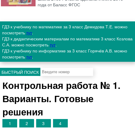
года от Баласс ФГОС
ГДЗ к учебнику по математике за 3 класс Демидова Т.Е. можно
посмотреть
тут
.
ГДЗ к дидактическим материалам по математике 3 класс Козлова
С.А. можно посмотреть
тут
.
ГДЗ к учебнику по информатике за 3 класс Горячёв А.В. можно
посмотреть
тут
.
БЫСТРЫЙ ПОИСК
Контрольная работа № 1.
Варианты. Готовые
решения
1
2
3
4