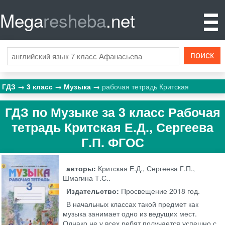
Mega
resheba
.net
ГДЗ
3 класс
Музыка
рабочая тетрадь Критская
ГДЗ по Музыке за 3 класс Рабочая
тетрадь Критская Е.Д., Сергеева
Г.П. ФГОС
авторы:
Критская Е.Д., Сергеева Г.П.,
Шмагина Т.С..
Издательство:
Просвещение
2018 год.
В начальных классах такой предмет как
музыка занимает одно из ведущих мест.
Однако не у всех ребят получается успешно с