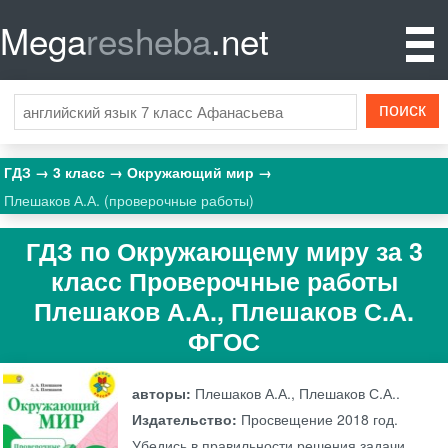
Mega
resheba
.net
ГДЗ
3 класс
Окружающий мир
Плешаков А.А. (проверочные работы)
ГДЗ по Окружающему миру за 3
класс Проверочные работы
Плешаков А.А., Плешаков С.А.
ФГОС
авторы:
Плешаков А.А., Плешаков С.А..
Издательство:
Просвещение
2018 год.
Убедись в правильности решения задачи