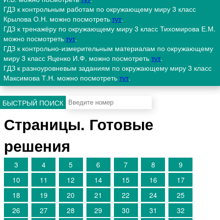
ГДЗ к контрольным работам по окружающему миру 3 класс
Крылова О.Н. можно посмотреть
тут
.
ГДЗ к тренажёру по окружающему миру 3 класс Тихомирова Е.М.
можно посмотреть
тут
.
ГДЗ к контрольно-измерительным материалам по окружающему
миру 3 класс Яценко И.Ф. можно посмотреть
тут
.
ГДЗ к разноуровневым заданиям по окружающему миру 3 класс
Максимова Т.Н. можно посмотреть
тут
.
БЫСТРЫЙ ПОИСК
Страницы. Готовые
решения
3
4
5
6
7
8
9
10
11
12
14
15
16
17
18
19
20
21
22
24
25
26
27
28
29
30
31
32