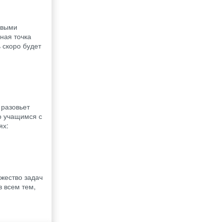
овыми
ная точка
 скоро будет
 разовьет
ко учащимся с
ях:
жество задач
 всем тем,