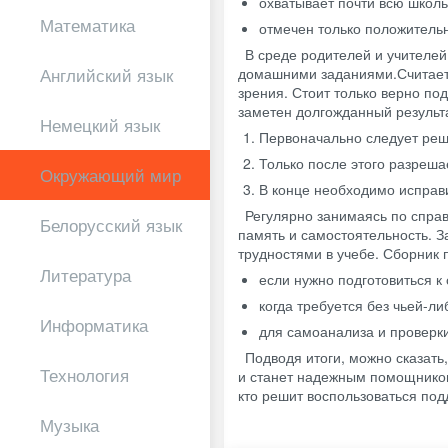
охватывает почти всю школ
Математика
отмечен только положитель
В среде родителей и учителей
домашними заданиями.Считаетс
Английский язык
зрения. Стоит только верно по
заметен долгожданный результ
Немецкий язык
Первоначально следует реш
Только после этого разреша
Окружающий мир
В конце необходимо исправ
Регулярно занимаясь по справ
Белорусский язык
память и самостоятельность. З
трудностями в учебе. Сборник
Литература
если нужно подготовиться к
когда требуется без чьей-
Информатика
для самоанализа и проверки
Подводя итоги, можно сказать
Технология
и станет надежным помощником
кто решит воспользоваться под
Музыка