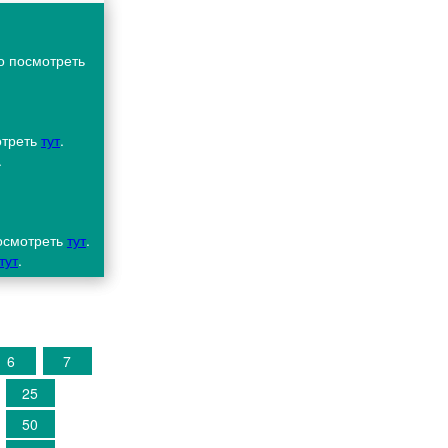
о посмотреть
отреть
тут
.
.
осмотреть
тут
.
тут
.
6
7
25
50