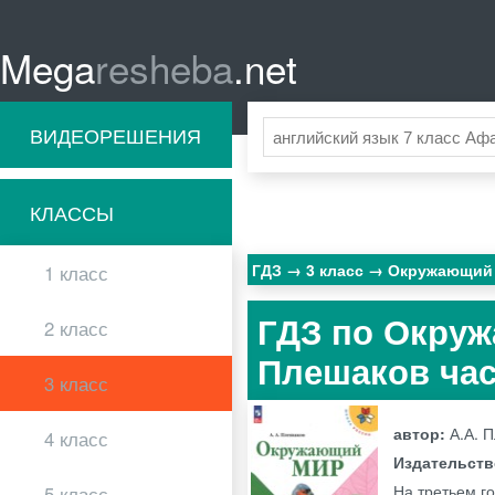
Mega
resheba
.net
ВИДЕОРЕШЕНИЯ
КЛАССЫ
ГДЗ
3 класс
Окружающий
1 класс
ГДЗ по Окруж
2 класс
Плешаков час
3 класс
автор:
А.А. 
4 класс
Издательст
На третьем г
5 класс