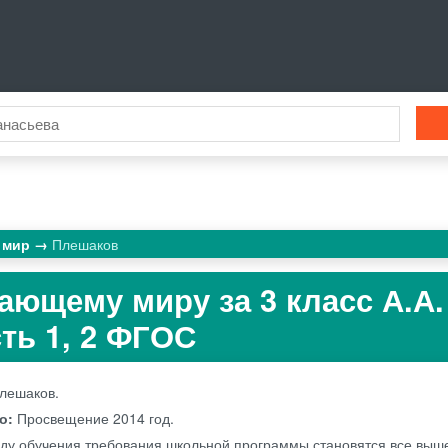
 мир
Плешаков
ающему миру за 3 класс А.А.
ть 1, 2 ФГОС
Плешаков.
во:
Просвещение
2014 год.
оду обучения требования школьной программы становятся все выше