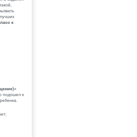
такой,
вызвать
 лучших
ласс к
щение)»
р подошел к
ребенка.
ет;