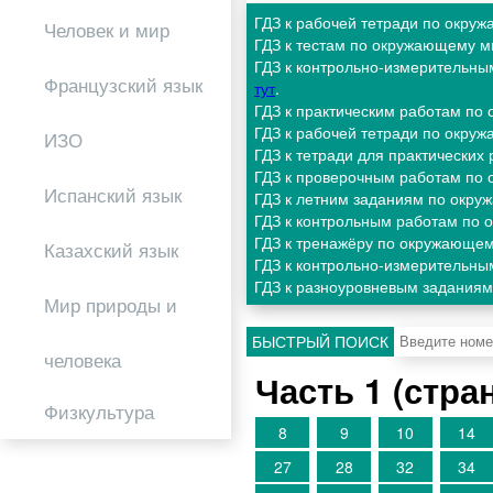
ГДЗ к рабочей тетради по окру
Человек и мир
ГДЗ к тестам по окружающему м
ГДЗ к контрольно-измерительны
Французский язык
тут
.
ГДЗ к практическим работам по
ГДЗ к рабочей тетради по окру
ИЗО
ГДЗ к тетради для практически
ГДЗ к проверочным работам по
Испанский язык
ГДЗ к летним заданиям по окру
ГДЗ к контрольным работам по 
ГДЗ к тренажёру по окружающем
Казахский язык
ГДЗ к контрольно-измерительны
ГДЗ к разноуровневым заданиям
Мир природы и
БЫСТРЫЙ ПОИСК
человека
Часть 1 (стр
Физкультура
8
9
10
14
27
28
32
34