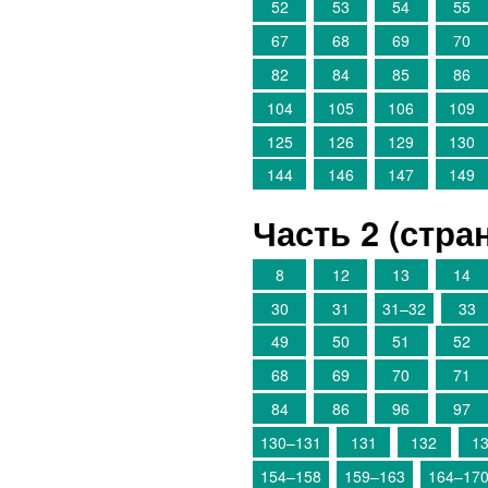
52
53
54
55
67
68
69
70
82
84
85
86
104
105
106
109
125
126
129
130
144
146
147
149
Часть 2 (стр
8
12
13
14
30
31
31–32
33
49
50
51
52
68
69
70
71
84
86
96
97
130–131
131
132
1
154–158
159–163
164–17