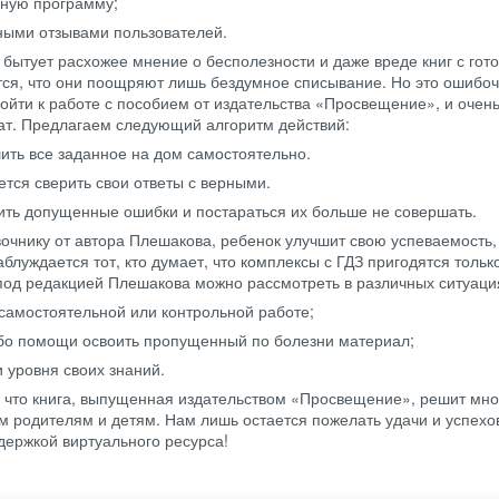
ьную программу;
ными отзывами пользователей.
 бытует расхожее мнение о бесполезности и даже вреде книг с гот
я, что они поощряют лишь бездумное списывание. Но это ошибоч
дойти к работе с пособием от издательства «Просвещение», и очень
ат. Предлагаем следующий алгоритм действий:
ить все заданное на дом самостоятельно.
ется сверить свои ответы с верными.
ить допущенные ошибки и постараться их больше не совершать.
очнику от автора Плешакова, ребенок улучшит свою успеваемость,
аблуждается тот, кто думает, что комплексы с ГДЗ пригодятся толь
 под редакцией Плешакова можно рассмотреть в различных ситуаци
 самостоятельной или контрольной работе;
либо помощи освоить пропущенный по болезни материал;
 уровня своих знаний.
, что книга, выпущенная издательством «Просвещение», решит мно
 родителям и детям. Нам лишь остается пожелать удачи и успехов
держкой виртуального ресурса!