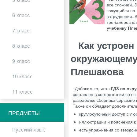
все сложней. Э
кажущийся на 
6 класс
затруднения. 
тренажеров дл
учебнику Пл
7 класс
Как устроен
8 класс
окружающему 
9 класс
Плешакова
10 класс
Добавим то, что
«ГДЗ по окру
11 класс
составлен в соответствии со 
разработке сборника серьезно 
Также он обладает дополнител
ПРЕДМЕТЫ
круглосуточный доступ с лю
иллюстрации и пояснения к
Русский язык
есть упражнения со звездоч