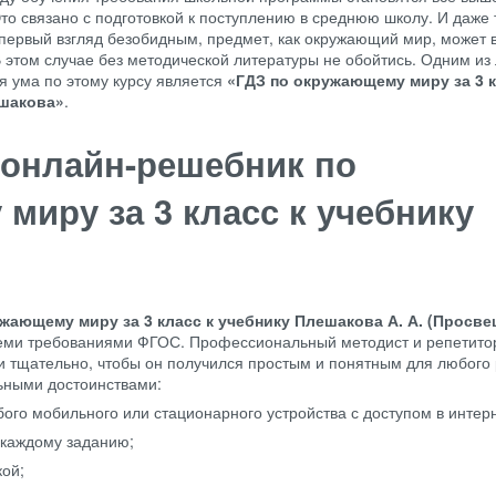
то связано с подготовкой к поступлению в среднюю школу. И даже 
первый взгляд безобидным, предмет, как окружающий мир, может 
В этом случае без методической литературы не обойтись. Одним из
я ума по этому курсу является
«ГДЗ по окружающему миру за 3 к
ешакова»
.
 онлайн-решебник по
миру за 3 класс к учебнику
жающему миру за 3 класс к учебнику Плешакова А. А. (Просве
всеми требованиями ФГОС. Профессиональный методист и репетито
и тщательно, чтобы он получился простым и понятным для любого 
ьными достоинствами:
бого мобильного или стационарного устройства с доступом в интерн
 каждому заданию;
кой;