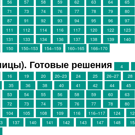
56
57
58
59
62
63
64
65
71
73
74
76
77
78
79
80
87
91
92
93
94
95
96
97
111
112
114
116
117
120
122
123
131
133
134
136
137
138
139
140
150
150–153
154–159
160–165
166–170
аницы). Готовые решения
4
16
19
20
20–23
24
25
26–27
28
35
36
38
40
41
42
44
45
53
54
55
56
58
59
60
63
72
73
74
75
76
77
78
80
104
105
108
109
116
116–117
124
12
33
137
140
141
142
143
147
148
15
0