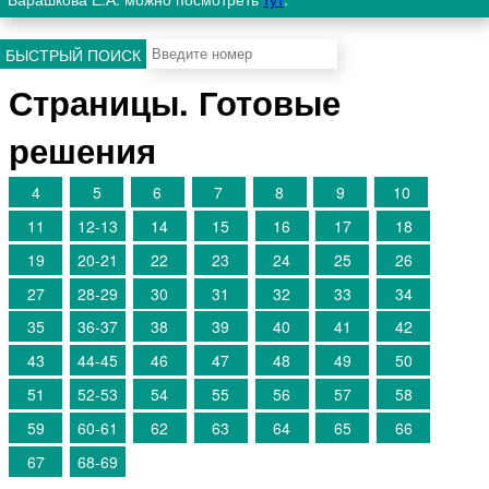
БЫСТРЫЙ ПОИСК
Страницы. Готовые
решения
4
5
6
7
8
9
10
11
12-13
14
15
16
17
18
19
20-21
22
23
24
25
26
27
28-29
30
31
32
33
34
35
36-37
38
39
40
41
42
43
44-45
46
47
48
49
50
51
52-53
54
55
56
57
58
59
60-61
62
63
64
65
66
67
68-69