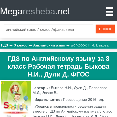
Mega
resheba
.net
ГДЗ
3 класс
Английский язык
workbook Н.И. Быкова
ГДЗ по Английскому языку за 3
класс Рабочая тетрадь Быкова
Н.И., Дули Д. ФГОС
авторы:
Быкова Н.И., Дули Д., Поспелова
М.Д., Эванс В..
Издательство:
Просвещение
2016 год.
Убедись в правильности решения задачи
вместе с ГДЗ по Английскому языку за 3 класс
Быкова Н.И., Дули Д., Поспелова М.Д., Эванс