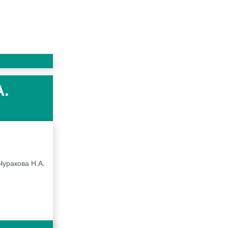
А.
Чуракова Н.А.