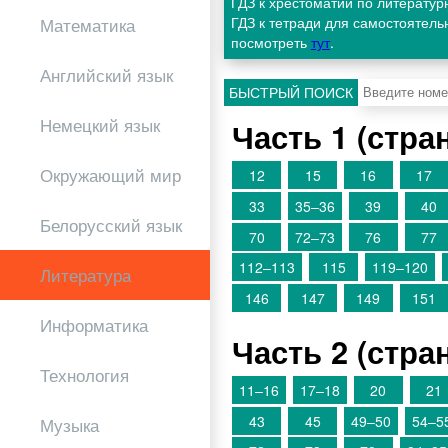
ГДЗ к хрестоматии по литератур
ГДЗ к тетради для самостоятель
Математика
посмотреть
тут
.
Английский язык
БЫСТРЫЙ ПОИСК
Немецкий язык
Часть 1 (стр
Окружающий мир
12
15
16
17
33
35–36
39
40
Белорусский язык
70
72–73
76
77
112–113
115
119–120
Литература
146
147
149
151
Информатика
Часть 2 (стр
Технология
11–16
17–18
20
21
43
45
49–50
54–5
Музыка