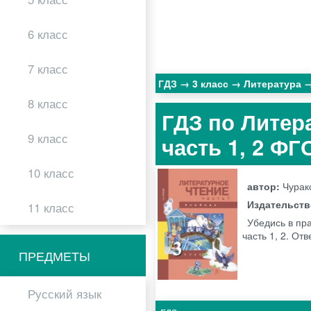
6 класс
7 класс
ГДЗ
3 класс
Литература
8 класс
ГДЗ по Литера
9 класс
часть 1, 2 ФГ
10 класс
автор:
Чурак
Издательст
11 класс
Убедись в пра
часть 1, 2. От
ПРЕДМЕТЫ
Русский язык