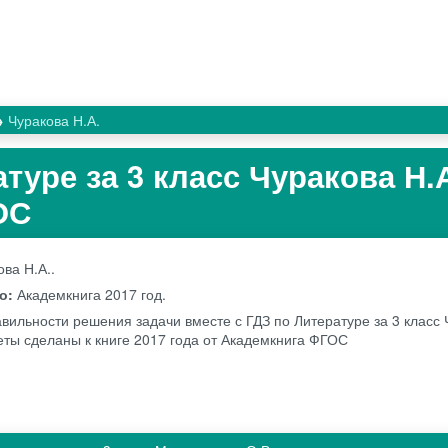
Чуракова Н.А.
туре за 3 класс Чуракова Н.
ОС
ова Н.А..
во:
Академкнига
2017 год.
вильности решения задачи вместе с ГДЗ по Литературе за 3 класс 
веты сделаны к книге 2017 года от Академкнига ФГОС