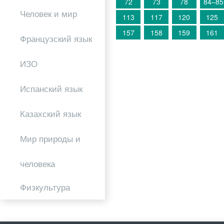
72
73
78
84–85
Человек и мир
113
117
120
125
157
158
159
161
Французский язык
ИЗО
Испанский язык
Казахский язык
Мир природы и
человека
Физкультура