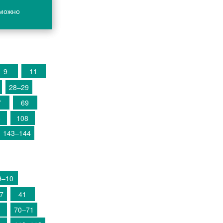
 можно
9
11
28–29
7
69
5
108
143–144
9–10
7
41
70–71