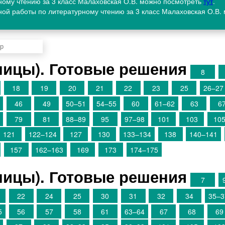
ному чтению за 3 класс Малаховская О.В. можно посмотреть
тут
.
ной работы по литературному чтению за 3 класс Малаховская О.В.
аницы). Готовые решения
8
18
19
20
21
22
23
25
26–27
46
49
50–51
54–55
60
61–62
63
6
79
81
88–89
95
97–98
101
103
10
121
122–124
127
130
133–134
138
140–141
157
162–163
169
173
174–175
аницы). Готовые решения
7
22
24
25
30
31
32
34
35–3
5
56
57
58
61
63–64
67
68
69