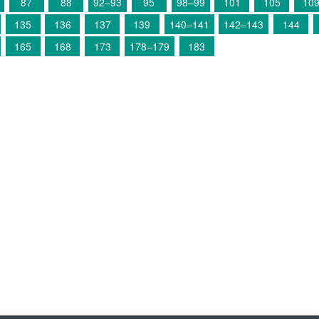
87
88
92–93
95
98–99
101
105
10
135
136
137
139
140–141
142–143
144
165
168
173
178–179
183