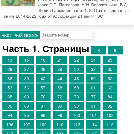
класс О.Т. Поглазова, Н.И. Ворожейкина, В.Д.
Шилин Гармония часть 1, 2. Ответы сделаны к
книге 2014-2022 года от Ассоциация 21 век ФГОС
БЫСТРЫЙ ПОИСК
Часть 1. Страницы
8
9
13
15
18
21
22
24
25
26
27
28
29
30
32
35
36
39
42
44
48
50
52
53
56
57
58
59
61
62
65
69
70
72
73
77
84
85
86
87
89
90
91
92
94
95
98
99
100
101
103
106
107
109
110
112
114
115
117
121
122
124
126
127
128