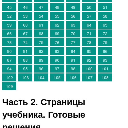
45
46
47
48
49
50
51
52
53
54
55
56
57
58
59
60
61
62
63
64
65
66
67
68
69
70
71
72
73
74
75
76
77
78
79
80
81
82
83
84
85
86
87
88
89
90
91
92
93
94
95
96
97
98
100
101
102
103
104
105
106
107
108
109
Часть 2. Страницы
учебника. Готовые
решения