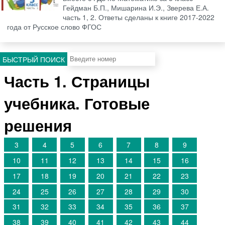
Гейдман Б.П., Мишарина И.Э., Зверева Е.А.
часть 1, 2. Ответы сделаны к книге 2017-2022
года от Русское слово ФГОС
БЫСТРЫЙ ПОИСК
Часть 1. Страницы
учебника. Готовые
решения
3
4
5
6
7
8
9
10
11
12
13
14
15
16
17
18
19
20
21
22
23
24
25
26
27
28
29
30
31
32
33
34
35
36
37
38
39
40
41
42
43
44