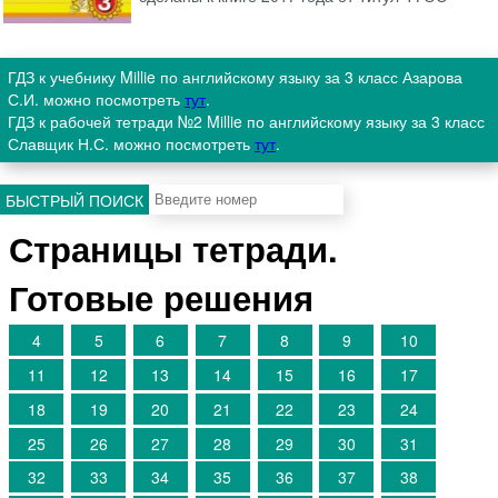
ГДЗ к учебнику Millie по английскому языку за 3 класс Азарова
С.И. можно посмотреть
тут
.
ГДЗ к рабочей тетради №2 Millie по английскому языку за 3 класс
Славщик Н.С. можно посмотреть
тут
.
БЫСТРЫЙ ПОИСК
Страницы тетради.
Готовые решения
4
5
6
7
8
9
10
11
12
13
14
15
16
17
18
19
20
21
22
23
24
25
26
27
28
29
30
31
32
33
34
35
36
37
38