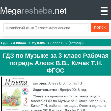
Mega
resheba
.net
ГДЗ
3 класс
Музыка
Алеев В.В. (тетрадь)
ГДЗ по Музыке за 3 класс Рабочая
тетрадь Алеев В.В., Кичак Т.Н.
ФГОС
авторы:
Алеев В.В., Кичак Т.Н..
Издательство:
Дрофа
2018 год.
Убедись в правильности решения задачи
вместе с ГДЗ по Музыке за 3 класс Алеев В.В.,
Кичак Т.Н. рабочая тетрадь . Ответы сделаны
к книге 2018 года от Дрофа ФГОС