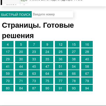
БЫСТРЫЙ ПОИСК
Страницы. Готовые
решения
4
5
7
9
12
15
16
17
20
23
24
25
27
28
29
30
33
35
36
38
40
41
44
45
47
51
54
58
59
62
63
64
65
66
67
70
71
73
75
77
78
79
80
84
87
90
91
93
94