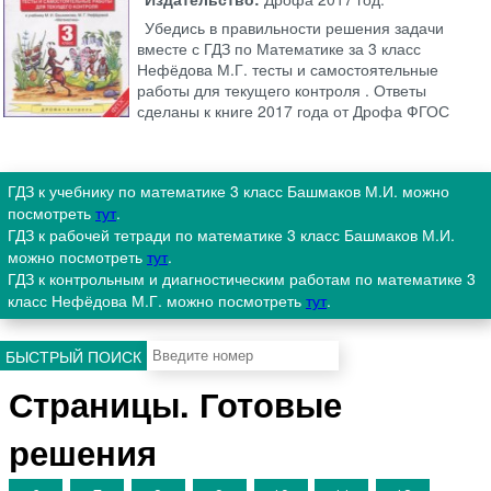
Убедись в правильности решения задачи
вместе с ГДЗ по Математике за 3 класс
Нефёдова М.Г. тесты и самостоятельные
работы для текущего контроля . Ответы
сделаны к книге 2017 года от Дрофа ФГОС
ГДЗ к учебнику по математике 3 класс Башмаков М.И. можно
посмотреть
тут
.
ГДЗ к рабочей тетради по математике 3 класс Башмаков М.И.
можно посмотреть
тут
.
ГДЗ к контрольным и диагностическим работам по математике 3
класс Нефёдова М.Г. можно посмотреть
тут
.
БЫСТРЫЙ ПОИСК
Страницы. Готовые
решения