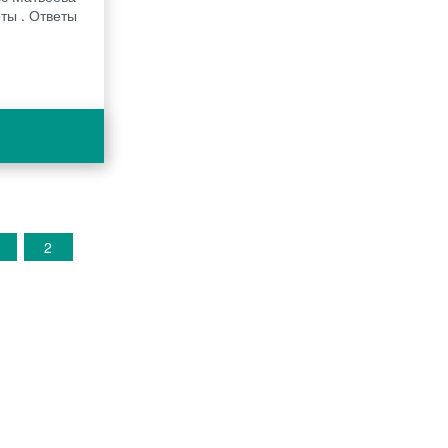
оты . Ответы
2