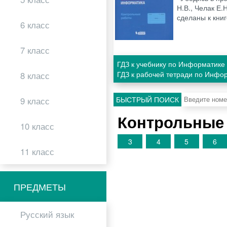
Н.В., Челак Е.
сделаны к кни
6 класс
7 класс
ГДЗ к учебнику по Информатике 
ГДЗ к рабочей тетради по Инфо
8 класс
БЫСТРЫЙ ПОИСК
9 класс
Контрольные 
10 класс
3
4
5
6
11 класс
ПРЕДМЕТЫ
Русский язык