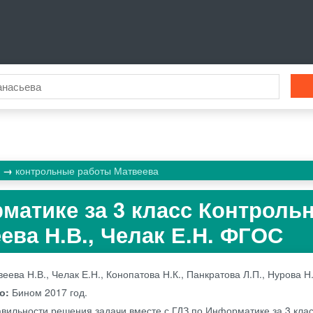
а
контрольные работы Матвеева
матике за 3 класс Контроль
ева Н.В., Челак Е.Н. ФГОС
еева Н.В., Челак Е.Н., Конопатова Н.К., Панкратова Л.П., Нурова Н.
во:
Бином
2017 год.
авильности решения задачи вместе с ГДЗ по Информатике за 3 кла