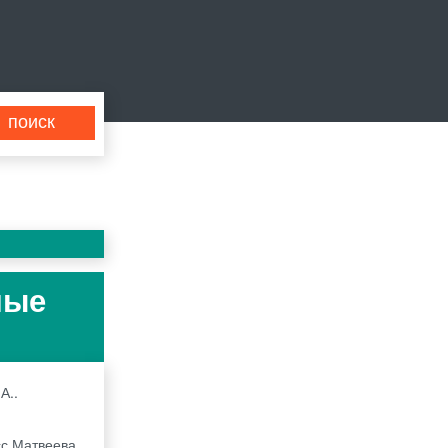
ные
А..
сс Матвеева