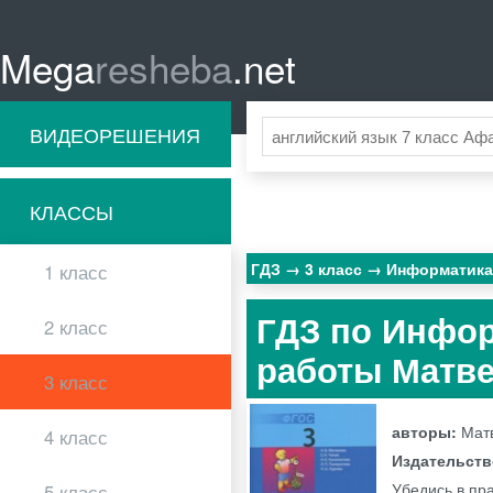
Mega
resheba
.net
ВИДЕОРЕШЕНИЯ
КЛАССЫ
ГДЗ
3 класс
Информатик
1 класс
ГДЗ по Инфор
2 класс
работы Матве
3 класс
авторы:
Матв
4 класс
Издательст
Убедись в пр
5 класс