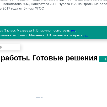
Н., Конопатова Н.К., Панкратова Л.П., Нурова Н.А. контрольные раб
ге 2017 года от Бином ФГОС
за 3 класс Матвеева Н.В. можно посмотреть
тут
.
рматике за 3 класс Матвеева Н.В. можно посмотреть
тут
.
работы. Готовые решения
1