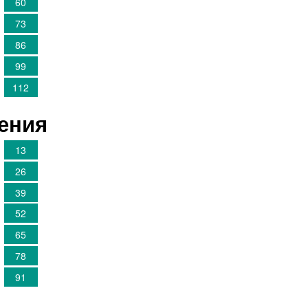
60
73
86
99
112
шения
13
26
39
52
65
78
91