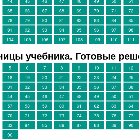
44
45
46
47
48
49
50
51
65
66
67
68
69
70
71
72
78
79
80
81
82
83
84
85
91
92
93
94
95
96
97
98
104
105
106
107
108
109
110
111
аницы учебника. Готовые ре
5
6
7
8
9
10
11
12
18
19
20
21
22
23
24
25
31
32
33
34
35
36
37
38
44
45
46
47
48
49
50
51
57
58
59
60
61
62
63
64
70
71
72
73
74
75
76
77
83
84
85
86
87
88
89
90
96