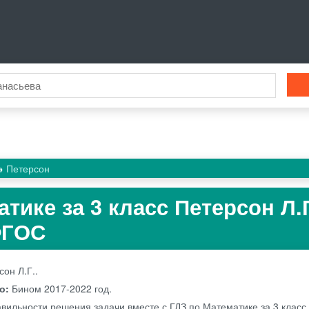
Петерсон
тике за 3 класс Петерсон Л.
 ФГОС
сон Л.Г..
во:
Бином
2017-2022 год.
авильности решения задачи вместе с ГДЗ по Математике за 3 класс