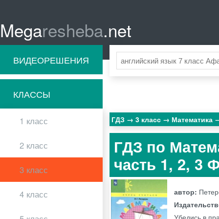
Mega
resheba
.net
ВИДЕОРЕШЕНИЯ
КЛАССЫ
ГДЗ
3 класс
Математика
1 класс
ГДЗ по Матема
2 класс
часть 1, 2, 3
3 класс
автор:
Петер
4 класс
Издательст
Убедись в пр
5 класс