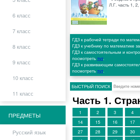
Л.Г. часть 1, 
6 класс
7 класс
ГДЗ к рабочей тетради по матем
ГДЗ к учебнику по математике з
8 класс
ГДЗ к самостоятельным и контро
посмотреть
тут
.
9 класс
ГДЗ к развивающим самостоятел
посмотреть
тут
.
10 класс
БЫСТРЫЙ ПОИСК
11 класс
Часть 1. Стр
1
2
3
4
ПРЕДМЕТЫ
14
15
16
17
27
28
29
30
Русский язык