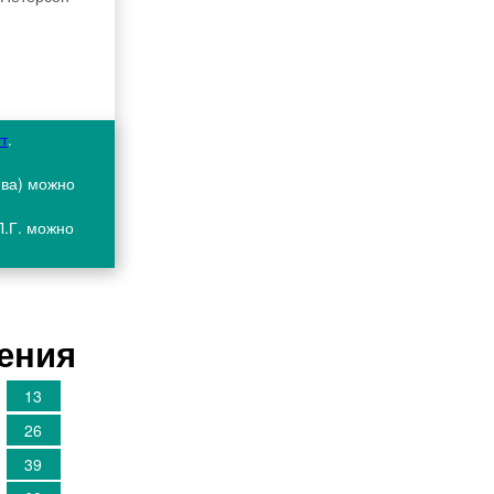
ут
.
ива) можно
Л.Г. можно
шения
13
26
39