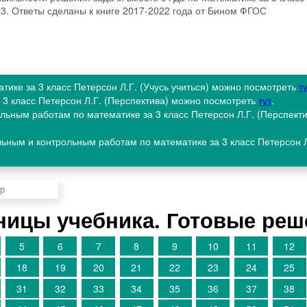
2, 3. Ответы сделаны к книге 2017-2022 года от Бином ФГОС
атике за 3 класс Петерсон Л.Г. (Учусь учиться) можно посмотреть
т
а 3 класс Петерсон Л.Г. (Перспектива) можно посмотреть
тут
.
льным работам по математике за 3 класс Петерсон Л.Г. (Перспект
ьным и контрольным работам по математике за 3 класс Петерсон 
аницы учебника. Готовые ре
5
6
7
8
9
10
11
12
18
19
20
21
22
23
24
25
31
32
33
34
35
36
37
38