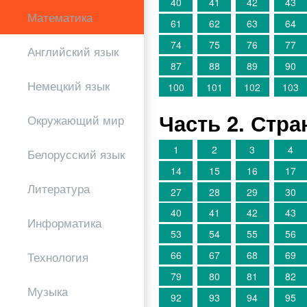
40
41
42
43
Математика
61
62
63
64
74
75
76
77
Английский язык
87
88
89
90
Немецкий язык
100
101
102
103
Часть 2. Стр
Окружающий мир
1
2
3
4
Белорусский язык
14
15
16
17
Литература
27
28
29
30
40
41
42
43
Информатика
53
54
55
56
66
67
68
69
Технология
79
80
81
82
Музыка
92
93
94
95