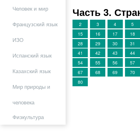
Человек и мир
Часть 3. Стр
Французский язык
2
3
4
5
15
16
17
18
ИЗО
28
29
30
31
41
42
43
44
Испанский язык
54
55
56
57
Казахский язык
67
68
69
70
80
Мир природы и
человека
Физкультура