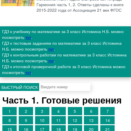
Гармония часть 1, 2. Ответы сделаны к книге
2015-2022 года от Ассоциация 21 век ФГОС
ГДЗ к учебнику по математике за 3 класс Истомина Н.Б. можно
посмотреть
тут
.
ГДЗ к тестовым заданиям по математике за 3 класс Истомина
Н.Б. можно посмотреть
тут
.
ГДЗ к контрольным работам по математике за 3 класс Истомина
Н.Б. можно посмотреть
тут
.
ГДЗ к итоговой проверочной работе за 3 класс Истомина можно
посмотреть
тут
.
БЫСТРЫЙ ПОИСК
Часть 1. Готовые решения
1
2
3
4
5
6
7
8
9
10
11
12
13
14
15
16
17
18
19
20
21