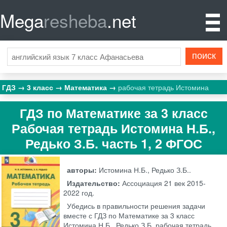
Mega
resheba
.net
ГДЗ
3 класс
Математика
рабочая тетрадь Истомина
ГДЗ по Математике за 3 класс
Рабочая тетрадь Истомина Н.Б.,
Редько З.Б. часть 1, 2 ФГОС
авторы:
Истомина Н.Б., Редько З.Б..
Издательство:
Ассоциация 21 век
2015-
2022 год.
Убедись в правильности решения задачи
вместе с ГДЗ по Математике за 3 класс
Истомина Н.Б., Редько З.Б. рабочая тетрадь