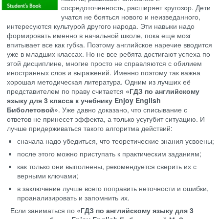
сосредоточенность, расширяет кругозор. Дети
учатся не бояться нового и неизведанного,
интересуются культурой другого народа. Эти навыки надо
формировать именно в начальной школе, пока еще мозг
впитывает все как губка. Поэтому английское наречие вводится
уже в младших классах. Но не все ребята достигают успеха по
этой дисциплине, многие просто не справляются с обилием
иностранных слов и выражений. Именно поэтому так важна
хорошая методическая литература. Одним из лучших её
представителем по праву считается
«ГДЗ по английскому
языку для 3 класса к учебнику Enjoy English
Биболетовой»
. Уже давно доказано, что списывание с
ответов не принесет эффекта, а только усугубит ситуацию. И
лучше придерживаться такого алгоритма действий:
сначала надо убедиться, что теоретические знания усвоены;
после этого можно приступать к практическим заданиям;
как только они выполнены, рекомендуется сверить их с
верными ключами;
в заключение лучше всего поправить неточности и ошибки,
проанализировать и запомнить их.
Если заниматься по
«ГДЗ по английскому языку для 3