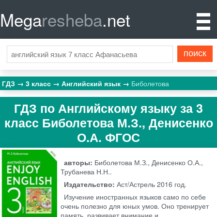
Mega
resheba
.net
ГДЗ
3 класс
Английский язык
Биболетова
ГДЗ по Английскому языку за 3
класс Биболетова М.З., Денисенко
О.А. ФГОС
авторы:
Биболетова М.З., Денисенко О.А.,
Трубанева Н.Н..
Издательство:
Аст/Астрель
2016 год.
Изучение иностранных языков само по себе
очень полезно для юных умов. Оно тренирует
память, развивает внимание и