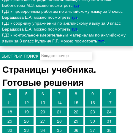
Биболетова М.З. можно посмотреть
тут
.
ГДЗ к проверочным работам по английскому языку за 3 класс
Барашкова Е.А. можно посмотреть
тут
.
ГДЗ к сборнику упражнений по английскому языку за 3 класс
Барашкова Е.А. можно посмотреть
тут
.
ГДЗ к контрольно-измерительным материалам по английскому
языку за 3 класс Кулинич Г.Г. можно посмотреть
тут
.
БЫСТРЫЙ ПОИСК
Страницы учебника.
Готовые решения
4
5
6
7
8
9
10
11
12
13
14
15
16
17
18
19
20
21
22
23
24
25
26
27
28
29
30
31
32
33
34
35
36
37
38