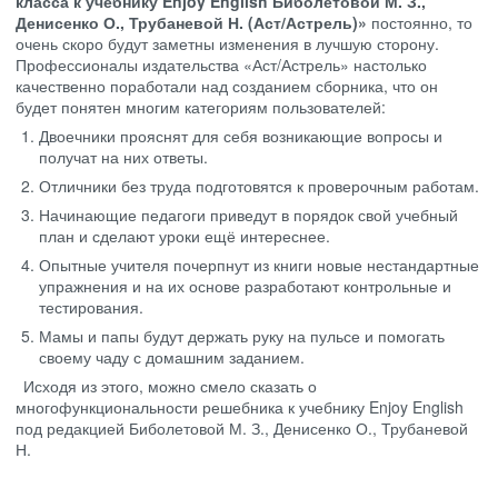
класса к учебнику Enjoy English Биболетовой М. З.,
Денисенко О., Трубаневой Н. (Аст/Астрель)»
постоянно, то
очень скоро будут заметны изменения в лучшую сторону.
Профессионалы издательства «Аст/Астрель» настолько
качественно поработали над созданием сборника, что он
будет понятен многим категориям пользователей:
Двоечники прояснят для себя возникающие вопросы и
получат на них ответы.
Отличники без труда подготовятся к проверочным работам.
Начинающие педагоги приведут в порядок свой учебный
план и сделают уроки ещё интереснее.
Опытные учителя почерпнут из книги новые нестандартные
упражнения и на их основе разработают контрольные и
тестирования.
Мамы и папы будут держать руку на пульсе и помогать
своему чаду с домашним заданием.
Исходя из этого, можно смело сказать о
многофункциональности решебника к учебнику Enjoy English
под редакцией Биболетовой М. З., Денисенко О., Трубаневой
Н.