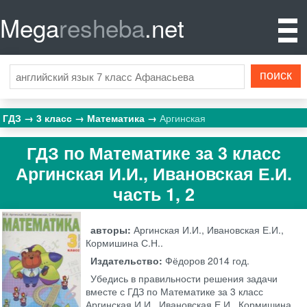
Mega
resheba
.net
ГДЗ
3 класс
Математика
Аргинская
ГДЗ по Математике за 3 класс
Аргинская И.И., Ивановская Е.И.
часть 1, 2
авторы:
Аргинская И.И., Ивановская Е.И.,
Кормишина С.Н..
Издательство:
Фёдоров
2014 год.
Убедись в правильности решения задачи
вместе с ГДЗ по Математике за 3 класс
Аргинская И.И., Ивановская Е.И., Кормишина