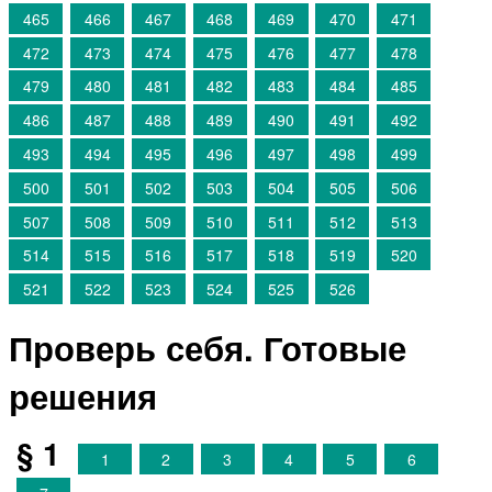
465
466
467
468
469
470
471
472
473
474
475
476
477
478
479
480
481
482
483
484
485
486
487
488
489
490
491
492
493
494
495
496
497
498
499
500
501
502
503
504
505
506
507
508
509
510
511
512
513
514
515
516
517
518
519
520
521
522
523
524
525
526
Проверь себя. Готовые
решения
§ 1
1
2
3
4
5
6