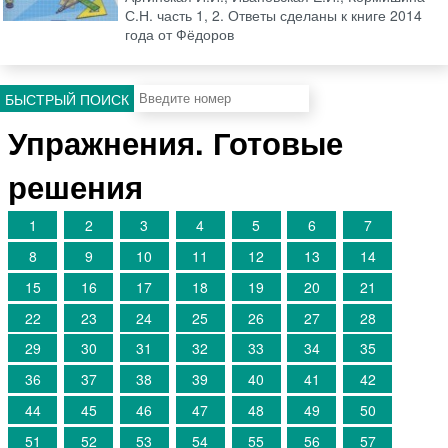
С.Н. часть 1, 2. Ответы сделаны к книге 2014
года от Фёдоров
БЫСТРЫЙ ПОИСК
Упражнения. Готовые
решения
1
2
3
4
5
6
7
8
9
10
11
12
13
14
15
16
17
18
19
20
21
22
23
24
25
26
27
28
29
30
31
32
33
34
35
36
37
38
39
40
41
42
44
45
46
47
48
49
50
51
52
53
54
55
56
57